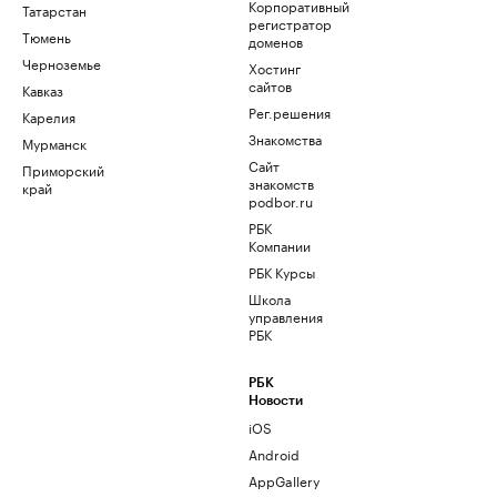
Корпоративный
Татарстан
регистратор
Тюмень
доменов
Черноземье
Хостинг
сайтов
Кавказ
Рег.решения
Карелия
Знакомства
Мурманск
Сайт
Приморский
знакомств
край
podbor.ru
РБК
Компании
РБК Курсы
Школа
управления
РБК
РБК
Новости
iOS
Android
AppGallery