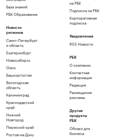
на РБК
База знаний
Подписка на РБК
РБК Образование
Корпоративная
подписка
Новости
регионов
Уведомления
Санкт-Петербург
RSS Новости
и область
Екатеринбург
РБК
Новосибирск
О компании
Омск
Контактная
Башкортостан
информация
Вологодская
Редакция
область
Размещение
Калининград
рекламы
Краснодарский
край
Другие
Нижний
продукты
Новгород
РБК
Пермский край
Облако для
бизнеса
Ростов-на-Дону