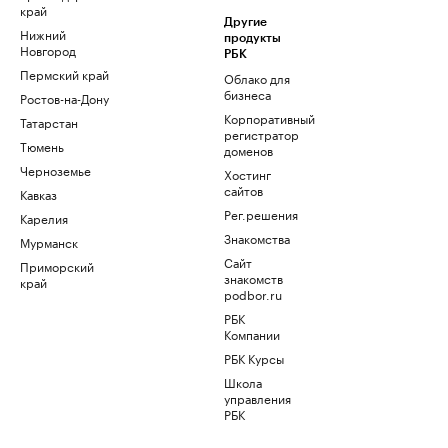
край
Другие
Нижний
продукты
Новгород
РБК
Пермский край
Облако для
бизнеса
Ростов-на-Дону
Корпоративный
Татарстан
регистратор
Тюмень
доменов
Черноземье
Хостинг
сайтов
Кавказ
Рег.решения
Карелия
Знакомства
Мурманск
Сайт
Приморский
знакомств
край
podbor.ru
РБК
Компании
РБК Курсы
Школа
управления
РБК