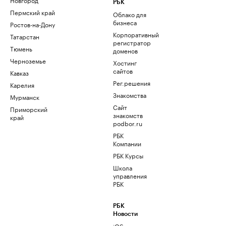
РБК
Пермский край
Облако для
бизнеса
Ростов-на-Дону
Корпоративный
Татарстан
регистратор
Тюмень
доменов
Черноземье
Хостинг
сайтов
Кавказ
Рег.решения
Карелия
Знакомства
Мурманск
Сайт
Приморский
знакомств
край
podbor.ru
РБК
Компании
РБК Курсы
Школа
управления
РБК
РБК
Новости
iOS