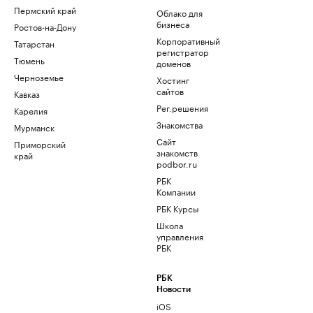
Пермский край
Облако для
бизнеса
Ростов-на-Дону
Корпоративный
Татарстан
регистратор
Тюмень
доменов
Черноземье
Хостинг
сайтов
Кавказ
Рег.решения
Карелия
Знакомства
Мурманск
Сайт
Приморский
знакомств
край
podbor.ru
РБК
Компании
РБК Курсы
Школа
управления
РБК
РБК
Новости
iOS