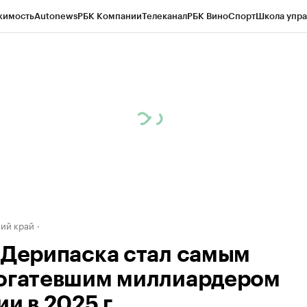
жимость
Autonews
РБК Компании
Телеканал
РБК Вино
Спорт
Школа упра
д
Стиль
Крипто
РБК Бизнес-среда
Дискуссионный клуб
Исследования
К
а контрагентов
Политика
Экономика
Бизнес
Технологии и медиа
Фина
ий край
 Дерипаска стал самым
огатевшим миллиардером
и в 2025 г.