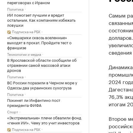
переговорах с Ираном
Политика
Самым ра
ИИ помогает лучшим и вредит
остальным. Как компаниям избежать
связанным
ловушки
состояние
Подписка на РБК
долларов
«Смешарики сквозь вселенные»
выходят в прокат. Пройдите тест о
увеличило
франшизе
сведения
Технологии и медиа
В Ярославской области сообщили об
отражении самой массовой атаки
Динамика
дронов
промышле
Политика
2024 года
ВС России поразили в Черном море у
Одессы два украинских сухогруза
Дагестан
Политика
76,3% ак
Покинет ли Инфантино пост
итогам 20
президента ФИФА
Спорт
«Экстремальные» плечи обвалили фонд
Второе ме
«гения ИИ». Чему это учит инвесторов
российски
Подписка на РБК