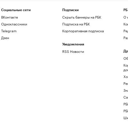
Социальные сети
Подписки
РБ
ВКонтакте
Скрыть баннеры на РБК
О 
Одноклассники
Подписка на РБК
Ко
Telegram
Корпоративная подписка
Ре
Дзен
Ра
Уведомления
RSS Новости
Др
Об
Ко
до
Хо
Ре
Зн
Са
РБ
РБ
Шк