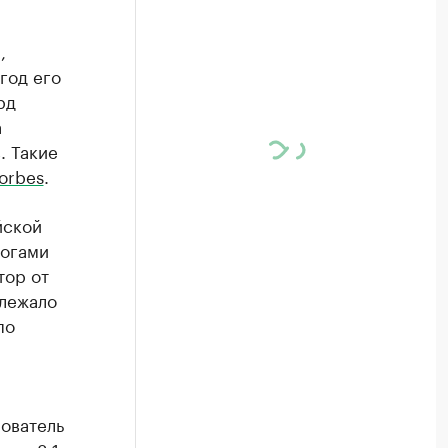
,
год его
рд
а
. Такие
orbes
.
йской
тогами
тор от
длежало
по
ователь