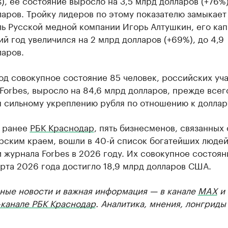
s), ее состояние выросло на 3,5 млрд долларов (+76%),
аров. Тройку лидеров по этому показателю замыкает
ь Русской медной компании Игорь Алтушкин, его кап
 год увеличился на 2 млрд долларов (+69%), до 4,9
ларов.
од совокупное состояние 85 человек, российских уч
Forbes, выросло на 84,6 млрд долларов, прежде всег
я сильному укреплению рубля по отношению к доллар
л ранее
РБК Краснодар
, пять бизнесменов, связанных 
рским краем, вошли в 40-й список богатейших люде
 журнала Forbes в 2026 году. Их совокупное состоян
рта 2026 года достигло 18,9 млрд долларов США.
ные новости и важная информация — в канале
MAX
и
-канале РБК Краснодар
. Аналитика, мнения, лонгриды