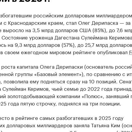
збогатевшим российским долларовым миллиардером
 с Краснодарским краем, стал Олег Дерипаска — за 
 выросло на 3,5 млрд долларов США (85%), до 7,6 мл
. Состояние уроженца Дагестана Сулеймана Керимов
сь на 9,3 млрд долларов (57%), до 25,7 млрд долларов
 в своем ежегодном мировом рейтинге опубликовал
F
 роста капитала Олега Дерипаски (основатель росси
нной группы «Базовый элемент»), по сравнению с и
, позволила ему подняться сразу на 10 позиций. Сена
а Сулейман Керимов, чьей семье до 2022 года прина
ций золотодобывающей компании «Полюс», занявший 
25 года пятую строчку, поднялся на три позиции.
сто в рейтинге самых разбогатевших в 2025 году
х долларовых миллиардеров заняла Татьяна Ким (осн