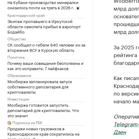
Wildberri
На Кубани производство минералки
млрд долл
снизилось почти на треть в 2026 г.
основател
Краснодарский край
Экипаж пропавшего в Иркутской
прошедший
области самолета прибыл в аэропорт
млрд дол
Бодайбо
Общество
СК сообщил о гибели 640 человек из-за
За 2025 г
вторжения ВСУ в Курскую область
рейтинга 
Политика
благодар
Почему ваши совещания бесполезны и
как это исправить: 7 лайфхаков
Образование
Как писа
Мосбиржа запланировала запуск
Краснода
собственного депозитария для
криптовалюты
по версии
Инвестиции
начало ма
Мосбиржа готовится запустить
депозитарий для криптовалюты. Что
Оператив
это значит
Подписка на РБК
Telegram
Продажи новых грузовиков в
Дзен
Краснодарском крае сократились на
треть за год