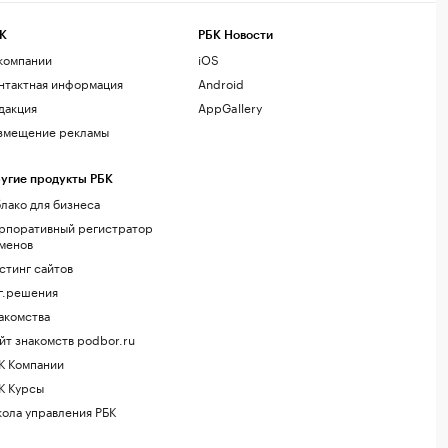
К
РБК Новости
компании
iOS
нтактная информация
Android
дакция
AppGallery
змещение рекламы
угие продукты РБК
лако для бизнеса
рпоративный регистратор
менов
стинг сайтов
г.решения
акомства
йт знакомств podbor.ru
К Компании
К Курсы
ола управления РБК