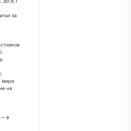
 до 8,1
итал за
астников
о
у.
с
й мира
ие на
 — в