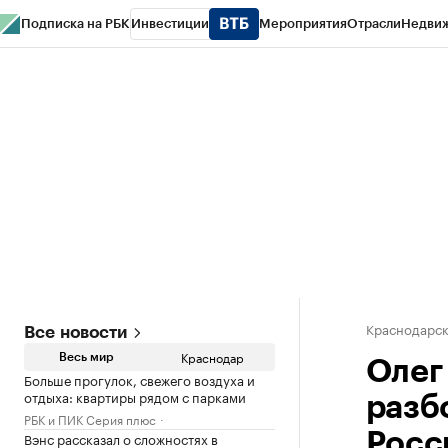
Подписка на РБК
Инвестиции
Мероприятия
Отрасли
Недви
РБК Курсы
РБК Life
Тренды
Визионеры
Национальные проекты
Горо
Газета
Спецпроекты СПб
Конференции СПб
Спецпроекты
Проверк
Краснодарск
Все новости
Краснодар
Весь мир
Олег
Больше прогулок, свежего воздуха и
отдыха: квартиры рядом с парками
разб
РБК и ПИК Серия плюс
Вэнс рассказал о сложностях в
Росси