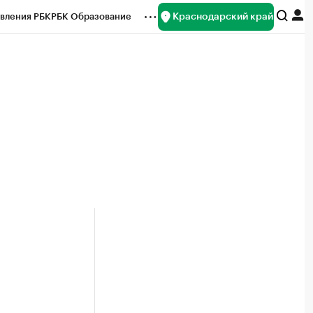
Краснодарский край
вления РБК
РБК Образование
редитные рейтинги
Франшизы
нсы
Рынок наличной валюты