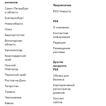
регионов
Уведомления
Санкт-Петербург
RSS Новости
и область
Екатеринбург
РБК
Новосибирск
О компании
Омск
Контактная
Башкортостан
информация
Вологодская
Редакция
область
Размещение
Калининград
рекламы
Краснодарский
край
Другие
Нижний
продукты
Новгород
РБК
Пермский край
Облако для
бизнеса
Ростов-на-Дону
Корпоративный
Татарстан
регистратор
Тюмень
доменов
Черноземье
Хостинг
сайтов
Кавказ