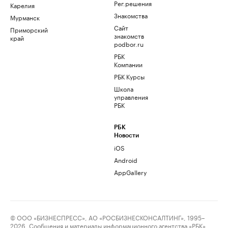
Рег.решения
Карелия
Знакомства
Мурманск
Сайт
Приморский
знакомств
край
podbor.ru
РБК
Компании
РБК Курсы
Школа
управления
РБК
РБК
Новости
iOS
Android
AppGallery
© ООО «БИЗНЕСПРЕСС», АО «РОСБИЗНЕСКОНСАЛТИНГ», 1995–
2026. Сообщения и материалы информационного агентства «РБК»