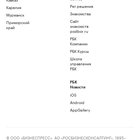
Рег.решения
Карелия
Знакомства
Мурманск
Сайт
Приморский
знакомств
край
podbor.ru
РБК
Компании
РБК Курсы
Школа
управления
РБК
РБК
Новости
iOS
Android
AppGallery
© ООО «БИЗНЕСПРЕСС», АО «РОСБИЗНЕСКОНСАЛТИНГ», 1995–