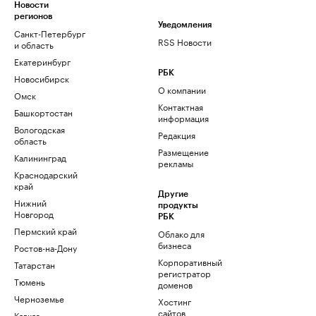
Новости
регионов
Уведомления
Санкт-Петербург
RSS Новости
и область
Екатеринбург
РБК
Новосибирск
О компании
Омск
Контактная
Башкортостан
информация
Вологодская
Редакция
область
Размещение
Калининград
рекламы
Краснодарский
край
Другие
Нижний
продукты
Новгород
РБК
Пермский край
Облако для
бизнеса
Ростов-на-Дону
Корпоративный
Татарстан
регистратор
Тюмень
доменов
Черноземье
Хостинг
сайтов
Кавказ