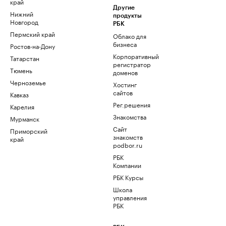
край
Другие
Нижний
продукты
Новгород
РБК
Пермский край
Облако для
бизнеса
Ростов-на-Дону
Корпоративный
Татарстан
регистратор
Тюмень
доменов
Черноземье
Хостинг
сайтов
Кавказ
Рег.решения
Карелия
Знакомства
Мурманск
Сайт
Приморский
знакомств
край
podbor.ru
РБК
Компании
РБК Курсы
Школа
управления
РБК