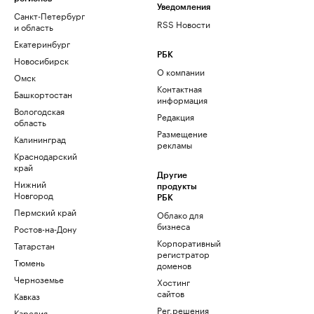
Уведомления
Санкт-Петербург
RSS Новости
и область
Екатеринбург
РБК
Новосибирск
О компании
Омск
Контактная
Башкортостан
информация
Вологодская
Редакция
область
Размещение
Калининград
рекламы
Краснодарский
край
Другие
Нижний
продукты
Новгород
РБК
Пермский край
Облако для
бизнеса
Ростов-на-Дону
Корпоративный
Татарстан
регистратор
Тюмень
доменов
Черноземье
Хостинг
сайтов
Кавказ
Рег.решения
Карелия