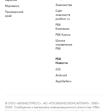
Знакомства
Мурманск
Сайт
Приморский
знакомств
край
podbor.ru
РБК
Компании
РБК Курсы
Школа
управления
РБК
РБК
Новости
iOS
Android
AppGallery
© ООО «БИЗНЕСПРЕСС», АО «РОСБИЗНЕСКОНСАЛТИНГ», 1995–
2026. Сообщения и материалы информационного агентства «РБК»
(свидетельство о регистрации средства массовой информации