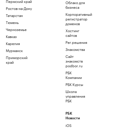
Пермский край
Облако для
бизнеса
Ростов-на-Дону
Корпоративный
Татарстан
регистратор
Тюмень
доменов
Черноземье
Хостинг
сайтов
Кавказ
Рег.решения
Карелия
Знакомства
Мурманск
Сайт
Приморский
знакомств
край
podbor.ru
РБК
Компании
РБК Курсы
Школа
управления
РБК
РБК
Новости
iOS