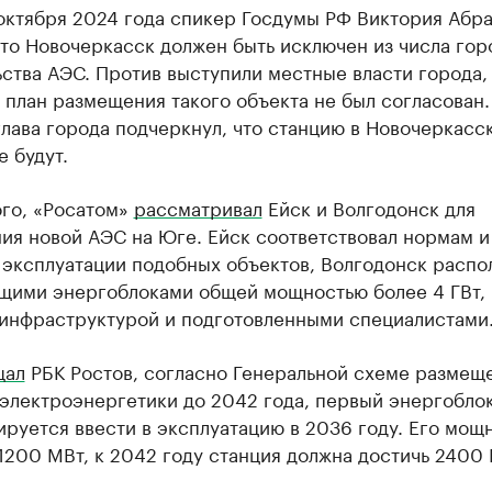
 октября 2024 года спикер Госдумы РФ Виктория Абр
что Новочеркасск должен быть исключен из числа гор
ства АЭС. Против выступили местные власти города,
план размещения такого объекта не был согласован.
лава города подчеркнул, что станцию в Новочеркасс
е будут.
ого, «Росатом»
рассматривал
Ейск и Волгодонск для
ия новой АЭС на Юге. Ейск соответствовал нормам и
 эксплуатации подобных объектов, Волгодонск распо
щими энергоблоками общей мощностью более 4 ГВт,
 инфраструктурой и подготовленными специалистами
щал
РБК Ростов, согласно Генеральной схеме размещ
 электроэнергетики до 2042 года, первый энергобл
руется ввести в эксплуатацию в 2036 году. Его мощ
1200 МВт, к 2042 году станция должна достичь 2400 