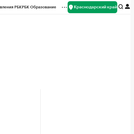
Краснодарский край
вления РБК
РБК Образование
редитные рейтинги
Франшизы
нсы
Рынок наличной валюты