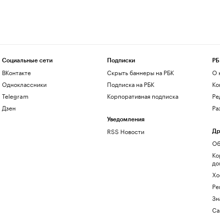
Социальные сети
Подписки
РБ
ВКонтакте
Скрыть баннеры на РБК
О 
Одноклассники
Подписка на РБК
Ко
Telegram
Корпоративная подписка
Ре
Дзен
Ра
Уведомления
RSS Новости
Др
Об
Ко
до
Хо
Ре
Зн
Са