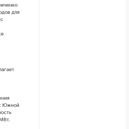
амченко
одов для
 с
ке
лагает
.
ения
ок Южной
ность
МВт.