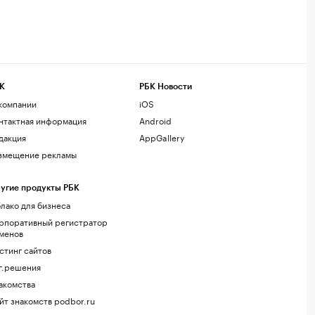
К
РБК Новости
компании
iOS
нтактная информация
Android
дакция
AppGallery
змещение рекламы
угие продукты РБК
лако для бизнеса
рпоративный регистратор
менов
стинг сайтов
г.решения
акомства
йт знакомств podbor.ru