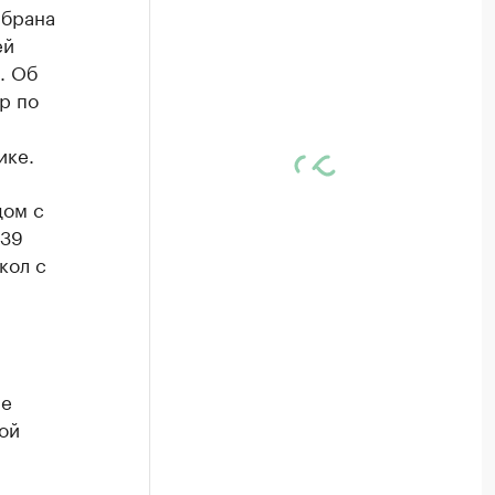
ыбрана
ей
. Об
р по
ике.
дом с
039
кол с
ые
ой