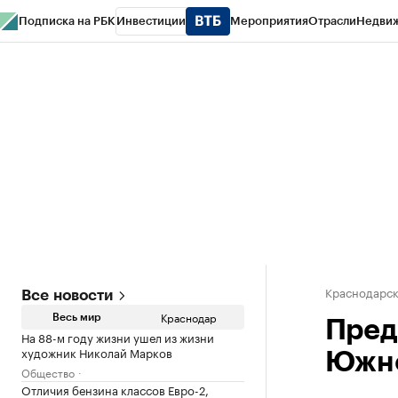
Подписка на РБК
Инвестиции
Мероприятия
Отрасли
Недви
РБК Курсы
РБК Life
Тренды
Визионеры
Национальные проекты
Горо
Газета
Спецпроекты СПб
Конференции СПб
Спецпроекты
Проверк
Краснодарск
Все новости
Краснодар
Весь мир
Пред
На 88-м году жизни ушел из жизни
художник Николай Марков
Южно
Общество
Отличия бензина классов Евро-2,