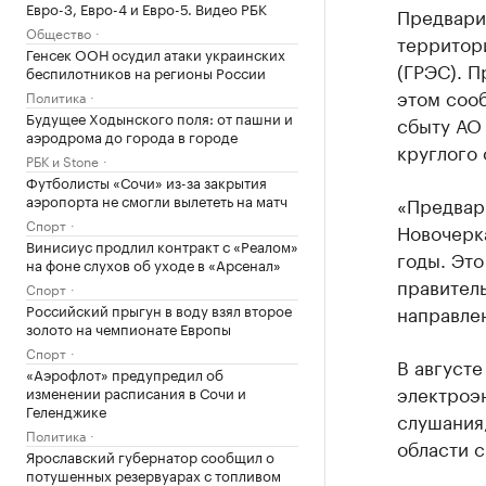
Евро-3, Евро-4 и Евро-5. Видео РБК
Предвари
Общество
территор
Генсек ООН осудил атаки украинских
(ГРЭС). 
беспилотников на регионы России
этом соо
Политика
Будущее Ходынского поля: от пашни и
сбыту АО
аэродрома до города в городе
круглого
РБК и Stone
Футболисты «Сочи» из-за закрытия
аэропорта не смогли вылететь на матч
«Предвар
Спорт
Новочерк
Винисиус продлил контракт с «Реалом»
годы. Это
на фоне слухов об уходе в «Арсенал»
правител
Спорт
Российский прыгун в воду взял второе
направлен
золото на чемпионате Европы
Спорт
В августе
«Аэрофлот» предупредил об
электроэ
изменении расписания в Сочи и
Геленджике
слушания
Политика
области 
Ярославский губернатор сообщил о
потушенных резервуарах с топливом