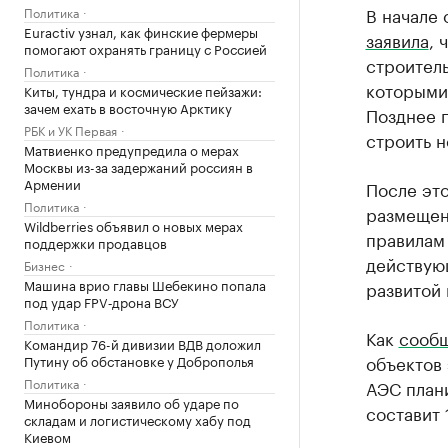
В начале
Политика
Euractiv узнал, как финские фермеры
заявила
, 
помогают охранять границу с Россией
строитель
Политика
которыми 
Киты, тундра и космические пейзажи:
зачем ехать в восточную Арктику
Позднее г
РБК и УК Первая
строить н
Матвиенко предупредила о мерах
Москвы из-за задержаний россиян в
Армении
После эт
Политика
размещен
Wildberries объявил о новых мерах
правилам
поддержки продавцов
действую
Бизнес
Машина врио главы Шебекино попала
развитой
под удар FPV‑дрона ВСУ
Политика
Как
сооб
Командир 76-й дивизии ВДВ доложил
объектов
Путину об обстановке у Доброполья
Политика
АЭС плани
Минобороны заявило об ударе по
составит 
складам и логистическому хабу под
Киевом