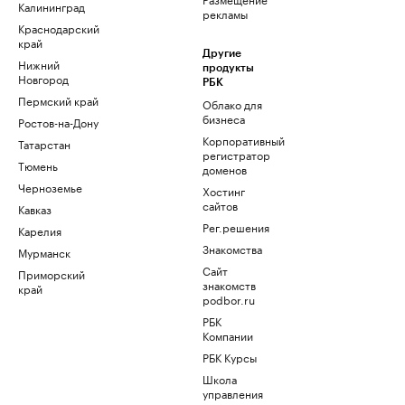
Калининград
рекламы
Краснодарский
край
Другие
Нижний
продукты
Новгород
РБК
Пермский край
Облако для
бизнеса
Ростов-на-Дону
Корпоративный
Татарстан
регистратор
Тюмень
доменов
Черноземье
Хостинг
сайтов
Кавказ
Рег.решения
Карелия
Знакомства
Мурманск
Сайт
Приморский
знакомств
край
podbor.ru
РБК
Компании
РБК Курсы
Школа
управления