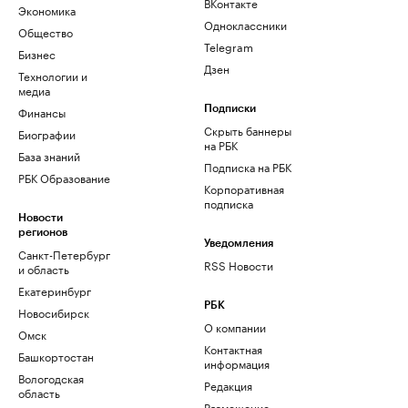
ВКонтакте
Экономика
Одноклассники
Общество
Telegram
Бизнес
Дзен
Технологии и
медиа
Финансы
Подписки
Скрыть баннеры
Биографии
на РБК
База знаний
Подписка на РБК
РБК Образование
Корпоративная
подписка
Новости
регионов
Уведомления
Санкт-Петербург
RSS Новости
и область
Екатеринбург
РБК
Новосибирск
О компании
Омск
Контактная
Башкортостан
информация
Вологодская
Редакция
область
Размещение