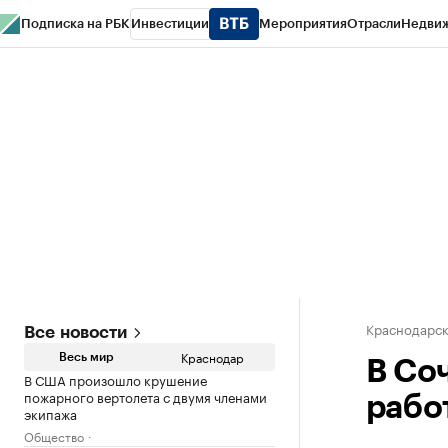
Подписка на РБК
Инвестиции
Мероприятия
Отрасли
Недви
РБК Курсы
РБК Life
Тренды
Визионеры
Национальные проекты
Горо
Газета
Спецпроекты СПб
Конференции СПб
Спецпроекты
Проверк
Краснодарск
Все новости
Краснодар
Весь мир
В Со
В США произошло крушение
пожарного вертолета с двумя членами
рабо
экипажа
Общество