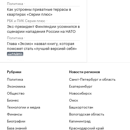
Политика
Как устроены приватные террасы в
квартирах «Серии плюс»
РБК и ПИК Серия плюс
Экс-президент Финляндии усомнился в
сценарии нападения России на НАТО
Политика
Глава «Эксмо» назвал книгу, которая
поможет стать «лучшей версией себя»
РАДИО
Общество
Мадьяр ответил на вопрос, останется
ли «Росатом» подрядчиком на
Рубрики
Новости регионов
«Пакш-2»
Политика
Санкт-Петербург и область
Политика
Экономика
Екатеринбург
Загрузить еще
Общество
Новосибирск
Бизнес
Омск
Технологии и медиа
Башкортостан
Финансы
Вологодская область
Биографии
Калининград
База знаний
Краснодарский край