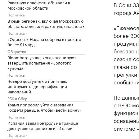
Ракетную опасность объявили в
В Сочи 33
Московской области
города А
Политика
В семи регионах, включая Московскую
область, объявили ракетную опасность
«Ежемеся
Политика
более 300
«Одиссея» Нолана собрала в прокате
продуман
более $1 млрд
безопасн
Общество
Bloomberg узнал, когда планируют
сезоне со
завершить испытания «Золотого
пляжи со 
купола»
прогулки 
Политика
Четыре доступных и понятных
сообщени
инструмента диверсификации
накоплений
По данны
РБК и Сбер
с 9:00 мс
Трамп попросил уйти с заседания
Госдепа раньше, чтобы «вести войну»
функцион
Политика
оснащены
Испания ввела контроль на границе
системе 
для путешественников из Италии
Политика