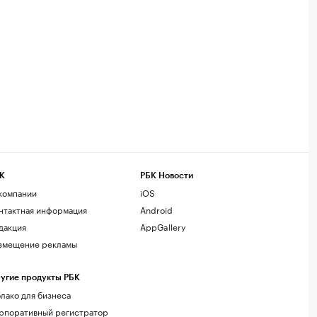
К
РБК Новости
компании
iOS
нтактная информация
Android
дакция
AppGallery
змещение рекламы
угие продукты РБК
лако для бизнеса
рпоративный регистратор