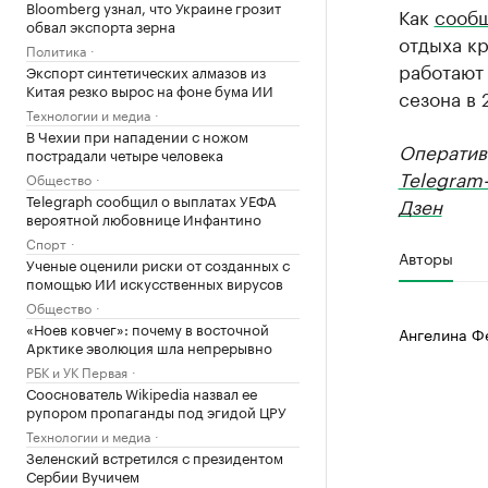
Bloomberg узнал, что Украине грозит
Как
сооб
обвал экспорта зерна
отдыха кр
Политика
работают 
Экспорт синтетических алмазов из
Китая резко вырос на фоне бума ИИ
сезона в 
Технологии и медиа
В Чехии при нападении с ножом
Оператив
пострадали четыре человека
Telegram
Общество
Telegraph сообщил о выплатах УЕФА
Дзен
вероятной любовнице Инфантино
Спорт
Авторы
Ученые оценили риски от созданных с
помощью ИИ искусственных вирусов
Общество
«Ноев ковчег»: почему в восточной
Ангелина Ф
Арктике эволюция шла непрерывно
РБК и УК Первая
Сооснователь Wikipedia назвал ее
рупором пропаганды под эгидой ЦРУ
Технологии и медиа
Зеленский встретился с президентом
Сербии Вучичем