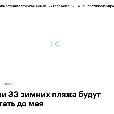
жимость
Autonews
РБК Компании
Телеканал
РБК Вино
Спорт
Школа упра
д
Стиль
Крипто
РБК Бизнес-среда
Дискуссионный клуб
Исследования
К
а контрагентов
Политика
Экономика
Бизнес
Технологии и медиа
Фина
ий край
чи 33 зимних пляжа будут
тать до мая