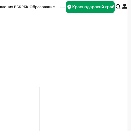
Краснодарский край
вления РБК
РБК Образование
редитные рейтинги
Франшизы
нсы
Рынок наличной валюты