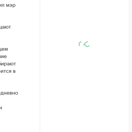
ил мэр
щают
щем
ние
бирают
ится в
едневно
и