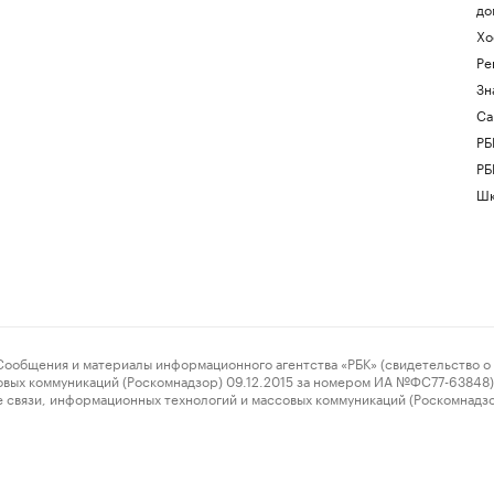
до
Хо
Ре
Зн
Са
РБ
РБ
Шк
ения и материалы информационного агентства «РБК» (свидетельство о 
овых коммуникаций (Роскомнадзор) 09.12.2015 за номером ИА №ФС77-63848) 
 связи, информационных технологий и массовых коммуникаций (Роскомнадз