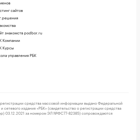
менов
стинг сайтов
г.решения
акомства
йт знакомств podbor.ru
К Компании
К Курсы
ола управления РБК
регистрации средства массовой информации выдано Федеральной
и сетевого издания «РБК» (свидетельство о регистрации средства
ор) 03.12.2021 за номером ЭЛ №ФС77-82385) сопровождаются