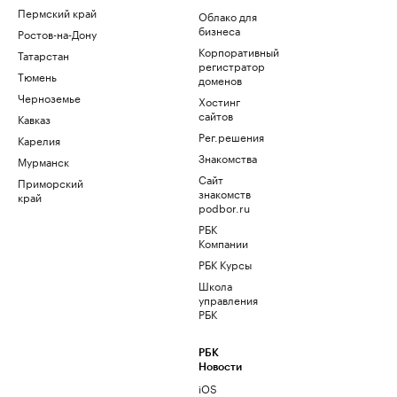
Пермский край
Облако для
бизнеса
Ростов-на-Дону
Корпоративный
Татарстан
регистратор
Тюмень
доменов
Черноземье
Хостинг
сайтов
Кавказ
Рег.решения
Карелия
Знакомства
Мурманск
Сайт
Приморский
знакомств
край
podbor.ru
РБК
Компании
РБК Курсы
Школа
управления
РБК
РБК
Новости
iOS