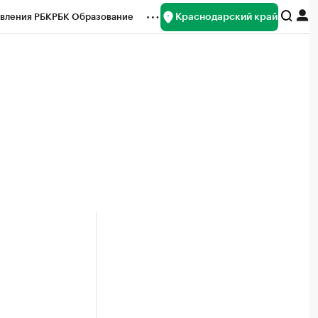
Краснодарский край
вления РБК
РБК Образование
редитные рейтинги
Франшизы
нсы
Рынок наличной валюты