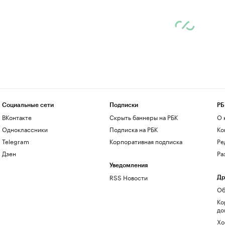
Социальные сети
Подписки
РБ
ВКонтакте
Скрыть баннеры на РБК
О 
Одноклассники
Подписка на РБК
Ко
Telegram
Корпоративная подписка
Ре
Дзен
Ра
Уведомления
RSS Новости
Др
Об
Ко
до
Хо