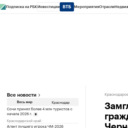
Подписка на РБК
Инвестиции
Мероприятия
Отрасли
Недви
РБК Курсы
РБК Life
Тренды
Визионеры
Национальные проекты
Горо
Газета
Спецпроекты СПб
Конференции СПб
Спецпроекты
Проверк
Краснодарск
Все новости
Краснодар
Весь мир
Замг
Сочи принял более 4 млн туристов с
начала 2026 г.
граж
Краснодарский край
Черн
Агент лучшего игрока ЧМ-2026