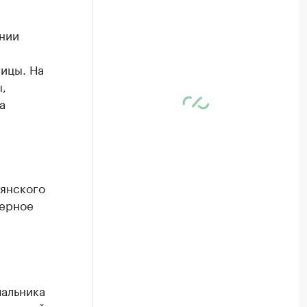
нии
ицы. На
,
а
вянского
нерное
чальника