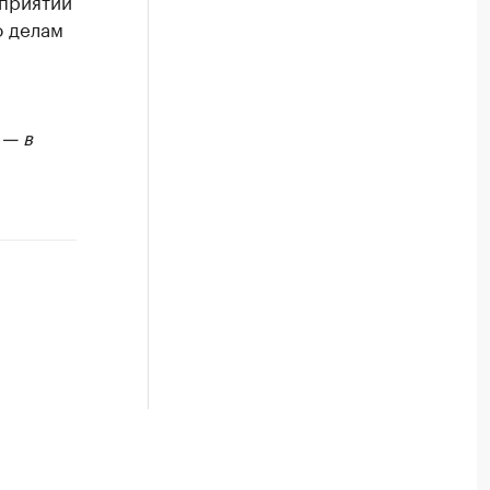
оприятий
о делам
 — в