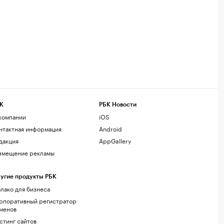
К
РБК Новости
компании
iOS
нтактная информация
Android
дакция
AppGallery
змещение рекламы
угие продукты РБК
лако для бизнеса
рпоративный регистратор
менов
стинг сайтов