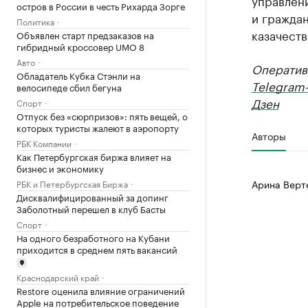
управлен
остров в России в честь Рихарда Зорге
и граждан
Политика
казачест
Объявлен старт предзаказов на
гибридный кроссовер UMO 8
Авто
Оператив
Обладатель Кубка Стэнли на
Telegram
велосипеде сбил бегуна
Дзен
Спорт
Отпуск без «сюрпризов»: пять вещей, о
которых туристы жалеют в аэропорту
Авторы
РБК Компании
Как Петербургская биржа влияет на
бизнес и экономику
Арина Верт
РБК и Петербургская Биржа
Дисквалифицированный за допинг
Заболотный перешел в клуб Басты
Спорт
На одного безработного на Кубани
приходится в среднем пять вакансий
Краснодарский край
Restore оценила влияние ограничений
Apple на потребительское поведение