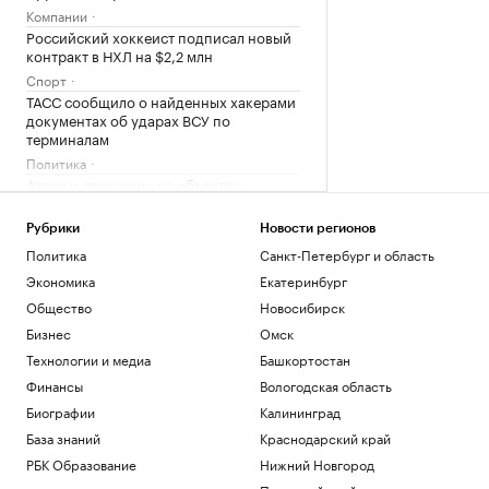
Компании
Российский хоккеист подписал новый
контракт в НХЛ на $2,2 млн
Спорт
ТАСС сообщило о найденных хакерами
документах об ударах ВСУ по
терминалам
Политика
Атаки и эвакуации на объектах
Wildberries. Главное на 7 августа
Бизнес
Рубрики
Новости регионов
ИНФИНИТУМ и «Альфа-Капитал»
Политика
Санкт-Петербург и область
перевели обслуживание ПИФ на
Экономика
Екатеринбург
цифровую модель
Общество
Новосибирск
Компании
Бизнес
Омск
Загрузить еще
Технологии и медиа
Башкортостан
Финансы
Вологодская область
Биографии
Калининград
База знаний
Краснодарский край
РБК Образование
Нижний Новгород