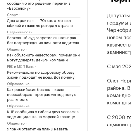
сообщил о его решении перейти в
«Барселону»
Депутаты
Спорт
Дню строителя — 70: как отмечают
гордумы 
юбилей и главные рекорды отрасли
Чернобрив
Недвижимость
новом пос
Верховный суд запретил лишать прав
без подтверждения личности водителя
казачест
Общество
админист
Как объяснить инвесторам, почему они
могут доверять деньги компании
С мая 202
РБК и МСП Банк
Рекомендации по здоровому образу
жизни подходят не всем. Вот почему
Олег Чер
Образование
района. 
Как российские бизнес-школы
командное
пересобирают программы под новую
реальность
командны
Образование
КНР сообщила о гибели двух человек в
С 2008 г
ходе инцидента на морской границе
Общество
администр
Япония ответит на планы назвать