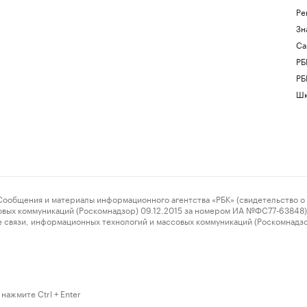
Ре
Зн
Са
РБ
РБ
Шк
ения и материалы информационного агентства «РБК» (свидетельство о 
овых коммуникаций (Роскомнадзор) 09.12.2015 за номером ИА №ФС77-63848) 
 связи, информационных технологий и массовых коммуникаций (Роскомнадз
нажмите Ctrl + Enter