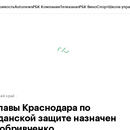
жимость
Autonews
РБК Компании
Телеканал
РБК Вино
Спорт
Школа упра
д
Стиль
Крипто
РБК Бизнес-среда
Дискуссионный клуб
Исследования
К
а контрагентов
Политика
Экономика
Бизнес
Технологии и медиа
Фина
ий край
лавы Краснодара по
данской защите назначен
обривченко