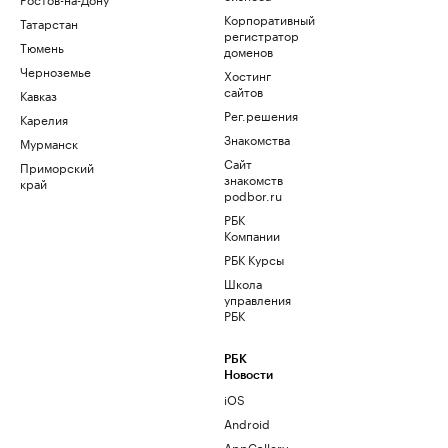
Корпоративный
Татарстан
регистратор
Тюмень
доменов
Черноземье
Хостинг
сайтов
Кавказ
Рег.решения
Карелия
Знакомства
Мурманск
Сайт
Приморский
знакомств
край
podbor.ru
РБК
Компании
РБК Курсы
Школа
управления
РБК
РБК
Новости
iOS
Android
AppGallery