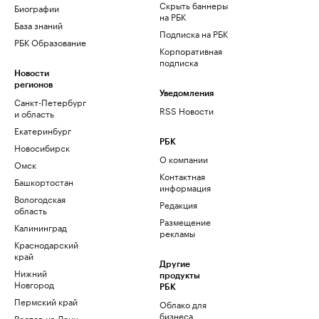
Скрыть баннеры
Биографии
на РБК
База знаний
Подписка на РБК
РБК Образование
Корпоративная
подписка
Новости
регионов
Уведомления
Санкт-Петербург
RSS Новости
и область
Екатеринбург
РБК
Новосибирск
О компании
Омск
Контактная
Башкортостан
информация
Вологодская
Редакция
область
Размещение
Калининград
рекламы
Краснодарский
край
Другие
Нижний
продукты
Новгород
РБК
Пермский край
Облако для
бизнеса
Ростов-на-Дону