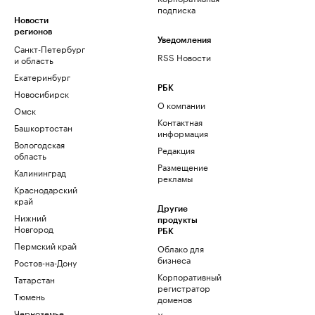
подписка
Новости
регионов
Уведомления
Санкт-Петербург
RSS Новости
и область
Екатеринбург
РБК
Новосибирск
О компании
Омск
Контактная
Башкортостан
информация
Вологодская
Редакция
область
Размещение
Калининград
рекламы
Краснодарский
край
Другие
Нижний
продукты
Новгород
РБК
Пермский край
Облако для
бизнеса
Ростов-на-Дону
Корпоративный
Татарстан
регистратор
Тюмень
доменов
Черноземье