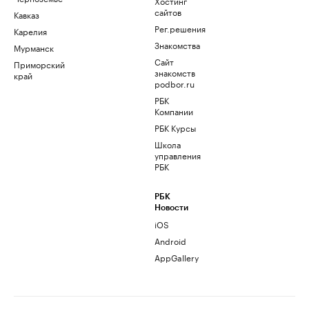
Хостинг
сайтов
Кавказ
Рег.решения
Карелия
Знакомства
Мурманск
Сайт
Приморский
знакомств
край
podbor.ru
РБК
Компании
РБК Курсы
Школа
управления
РБК
РБК
Новости
iOS
Android
AppGallery