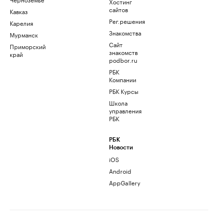
Хостинг
сайтов
Кавказ
Рег.решения
Карелия
Знакомства
Мурманск
Сайт
Приморский
знакомств
край
podbor.ru
РБК
Компании
РБК Курсы
Школа
управления
РБК
РБК
Новости
iOS
Android
AppGallery