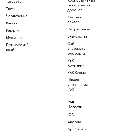
Татарстан
регистратор
Тюмень
доменов
Черноземье
Хостинг
сайтов
Кавказ
Рег.решения
Карелия
Знакомства
Мурманск
Сайт
Приморский
знакомств
край
podbor.ru
РБК
Компании
РБК Курсы
Школа
управления
РБК
РБК
Новости
iOS
Android
AppGallery