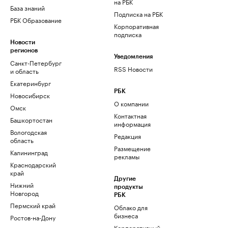
на РБК
База знаний
Подписка на РБК
РБК Образование
Корпоративная
подписка
Новости
регионов
Уведомления
Санкт-Петербург
RSS Новости
и область
Екатеринбург
РБК
Новосибирск
О компании
Омск
Контактная
Башкортостан
информация
Вологодская
Редакция
область
Размещение
Калининград
рекламы
Краснодарский
край
Другие
Нижний
продукты
Новгород
РБК
Пермский край
Облако для
бизнеса
Ростов-на-Дону
Корпоративный