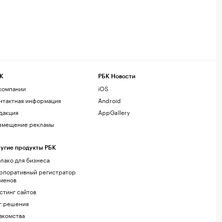
К
РБК Новости
компании
iOS
нтактная информация
Android
дакция
AppGallery
змещение рекламы
угие продукты РБК
лако для бизнеса
рпоративный регистратор
менов
стинг сайтов
г.решения
акомства