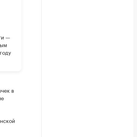
ти —
лым
году
чек в
ие
анской