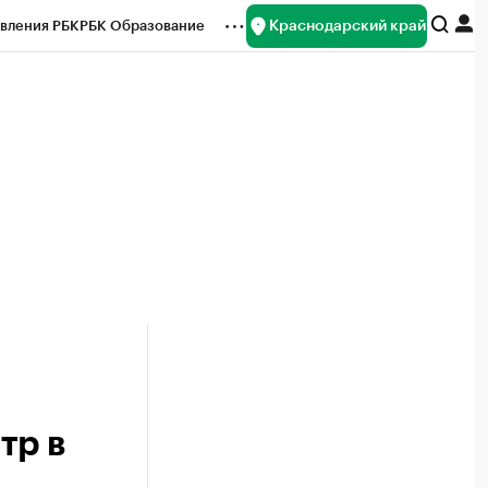
Краснодарский край
вления РБК
РБК Образование
редитные рейтинги
Франшизы
нсы
Рынок наличной валюты
тр в