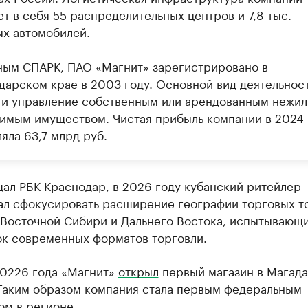
т в себя 55 распределительных центров и 7,8 тыс.
ых автомобилей.
ным СПАРК, ПАО «Магнит» зарегистрировано в
дарском крае в 2003 году. Основной вид деятельнос
 и управление собственным или арендованным нежи
имым имуществом. Чистая прибыль компании в 2024 
яла 63,7 млрд руб.
щал
РБК Краснодар, в 2026 году кубанский ритейлер
ал сфокусировать расширение географии торговых то
 Восточной Сибири и Дальнего Востока, испытывающ
ок современных форматов торговли.
20226 года «Магнит»
открыл
первый магазин в Магад
 Таким образом компания стала первым федеральным
ом в регионе.