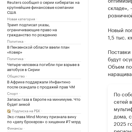
оптимизир
Reuters сообщил о серии кибератак на
складе»,
крупнейшие финансовые компании
США
розничной
Новая категория
Трамп подписал указы,
Новый лог
ограничивающие право на
гражданство по рождению
1,5 тыс. 
Политика
В Пензенской области ввели план
Поставки 
«Ковер»
будут осу
Политика
Четыре человека погибли при взрыве в
Объем по
автобусе в Сирии
наращива
Общество
В Африке поддержали Инфантино
после скандала с продажей прав ЧМ
По соб
Спорт
Запасы газа в Европе на минимуме. Что
сетей в
будет зимой
мульти
Подписка на РБК
дома, 
Экс-глава Mind Money признала вину
по «делу брокеров» о хищении ₽7 млрд
2025 го
Финансы
регион