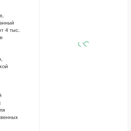
е,
ванный
т 4 тыс.
е
,
кой
в
й
х
ля
твенных