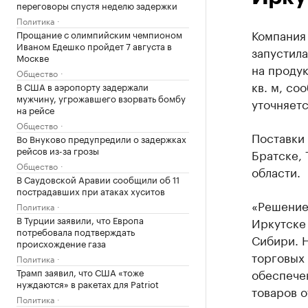
переговоры спустя неделю задержки
Политика
Компания
Прощание с олимпийским чемпионом
Иваном Едешко пройдет 7 августа в
запустил
Москве
на продук
Общество
кв. м, со
В США в аэропорту задержали
мужчину, угрожавшего взорвать бомбу
уточняетс
на рейсе
Общество
Поставки 
Во Внуково предупредили о задержках
рейсов из-за грозы
Братске, 
Общество
области.
В Саудовской Аравии сообщили об 11
пострадавших при атаках хуситов
«Решение
Политика
В Турции заявили, что Европа
Иркутске
потребовала подтверждать
Сибири. 
происхождение газа
торговых 
Политика
Трамп заявил, что США «тоже
обеспече
нуждаются» в ракетах для Patriot
товаров 
Политика