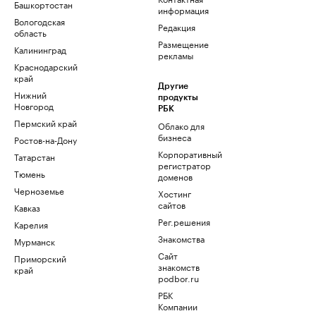
Башкортостан
информация
Вологодская
Редакция
область
Размещение
Калининград
рекламы
Краснодарский
край
Другие
Нижний
продукты
Новгород
РБК
Пермский край
Облако для
бизнеса
Ростов-на-Дону
Корпоративный
Татарстан
регистратор
Тюмень
доменов
Черноземье
Хостинг
сайтов
Кавказ
Рег.решения
Карелия
Знакомства
Мурманск
Сайт
Приморский
знакомств
край
podbor.ru
РБК
Компании