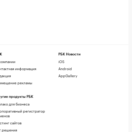
К
РБК Новости
компании
iOS
нтактная информация
Android
дакция
AppGallery
змещение рекламы
угие продукты РБК
лако для бизнеса
рпоративный регистратор
менов
стинг сайтов
г.решения