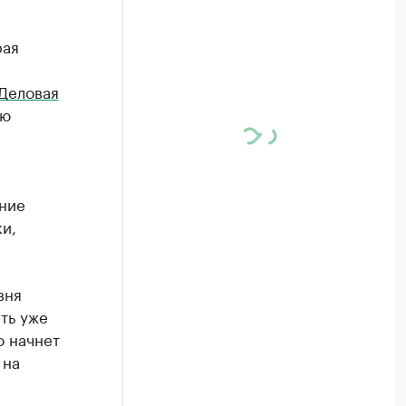
рая
Деловая
ию
ение
и,
вня
ть уже
о начнет
 на