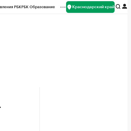
Краснодарский край
вления РБК
РБК Образование
редитные рейтинги
Франшизы
нсы
Рынок наличной валюты
т