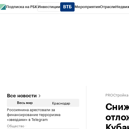
Подписка на РБК
Инвестиции
Мероприятия
Отрасли
Недви
РБК Курсы
РБК Life
Тренды
Визионеры
Национальные проекты
Горо
Газета
Спецпроекты СПб
Конференции СПб
Спецпроекты
Проверк
PROСтройка
Все новости
Краснодар
Весь мир
Сниж
Россиянина арестовали за
финансирование терроризма
отло
«звездами» в Telegram
Общество
Куба