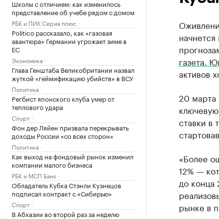
Школы с отличием: как изменилось
представление об учебе рядом с домом
РБК и ПИК Серия плюс
Оживлени
Politico рассказало, как «газовая
начнется 
авантюра» Германии угрожает зиме в
прогноза
ЕС
газета. Ю
Экономика
Глава Генштаба Великобритании назвал
активов х
жуткой «геймификацию убийств» в ВСУ
Политика
20 марта 
Регбист японского клуба умер от
теплового удара
ключевую 
Спорт
ставки в 
Фон дер Ляйен призвала перекрывать
стартовав
доходы России «со всех сторон»
Политика
Как выход на фондовый рынок изменил
«Более о
компании малого бизнеса
12% — кот
РБК и МСП Банк
до конца 
Обладатель Кубка Стэнли Кузнецов
подписал контракт с «Сибирью»
реализов
Спорт
рынке в п
В Абхазии во второй раз за неделю