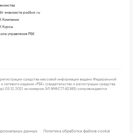
акомства
йт знакомств podbor.ru
К Компании
К Курсы
ола управления РБК
регистрации средства массовой информации выдано Федеральной
и сетевого издания «РБК» (свидетельство о регистрации средства
ор) 03.12.2021 за номером ЭЛ №ФС77-82385) сопровождаются
ерсональных данных
Политика обработки файлов cookie
·