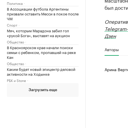
масштабн
Политика
был дости
В Ассоциации футбола Аргентины
призвали оставить Месси в покое после
ЧМ
Оператив
Спорт
Telegram
Мяч, которым Марадона забил гол
Дзен
«рукой Бога», выставят на аукцион
Общество
В Красноярском крае начали поиски
Авторы
семьи с ребенком, пропавшей на реке
Кан
Общество
Каким будет новый эпицентр деловой
Арина Верт
активности на Ходынке
РБК и Stone
Загрузить еще