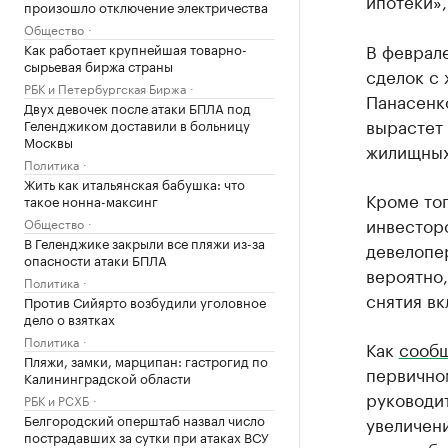
ипотеки»,
произошло отключение электричества
Общество
В феврале
Как работает крупнейшая товарно-
сырьевая биржа страны
сделок с 
РБК и Петербургская Биржа
Панасенк
Двух девочек после атаки БПЛА под
вырастет 
Геленджиком доставили в больницу
Москвы
жилищных
Политика
Жить как итальянская бабушка: что
Кроме тог
такое нонна-максинг
инвесторо
Общество
В Геленджике закрыли все пляжи из-за
девелопер
опасности атаки БПЛА
вероятно,
Политика
снятия вк
Против Сийярто возбудили уголовное
дело о взятках
Политика
Как
сооб
Пляжи, замки, марципан: гастрогид по
первично
Калининградской области
руководи
РБК и РСХБ
Белгородский оперштаб назвал число
увеличен
пострадавших за сутки при атаках ВСУ