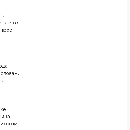
ыс.
о оценке
спрос
ода
 словам,
го
нке
шина,
 итогом