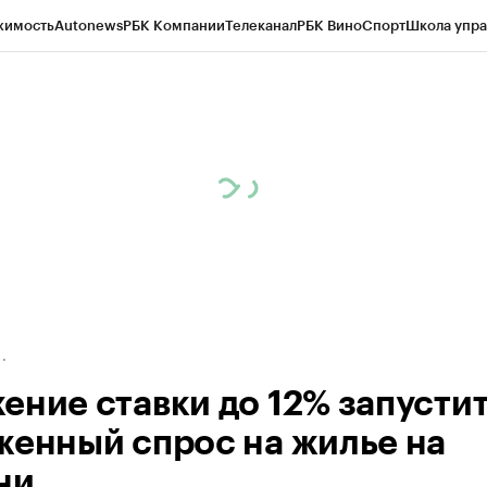
жимость
Autonews
РБК Компании
Телеканал
РБК Вино
Спорт
Школа упра
д
Стиль
Крипто
РБК Бизнес-среда
Дискуссионный клуб
Исследования
К
а контрагентов
Политика
Экономика
Бизнес
Технологии и медиа
Фина
ение ставки до 12% запусти
женный спрос на жилье на
ни