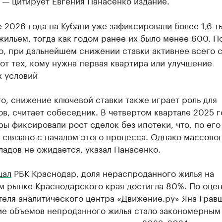
 — цитирует Евгения Панасенко издание.
 2026 года на Кубани уже зафиксировали более 1,6 т
жильем, тогда как годом ранее их было менее 600. П
о, при дальнейшем снижении ставки активнее всего 
от тех, кому нужна первая квартира или улучшение
 условий
о, снижение ключевой ставки также играет роль для
в, считает собеседник. В четвертом квартале 2025 г
ы фиксировали рост сделок без ипотеки, что, по его
 связано с началом этого процесса. Однако массово
ладов не ожидается, указал Панасенко.
щал
РБК Краснодар, доля нераспроданного жилья на
м рынке Краснодарского края достигла 80%. По оце
теля аналитического центра «Движение.ру» Яна Грав
ие объемов непроданного жилья стало закономерным