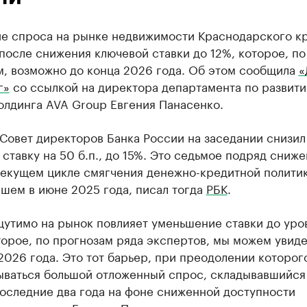
е спроса на рынке недвижимости Краснодарского к
после снижения ключевой ставки до 12%, которое, по
м, возможно до конца 2026 года. Об этом сообщила
«
г»
со ссылкой на директора департамента по развит
олдинга AVA Group Евгения Панасенко.
Совет директоров Банка России на заседании снизил
ставку на 50 б.п., до 15%. Это седьмое подряд сниж
текущем цикле смягчения денежно-кредитной политик
шем в июне 2025 года, писал тогда
РБК
.
щутимо на рынок повлияет уменьшение ставки до уро
орое, по прогнозам ряда экспертов, мы можем увиде
2026 года. Это тот барьер, при преодолении которог
ываться большой отложенный спрос, складывавшийся
оследние два года на фоне сниженной доступности