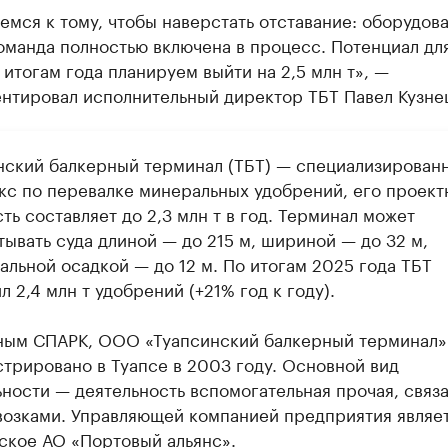
мся к тому, чтобы наверстать отставание: оборудова
оманда полностью включена в процесс. Потенциал дл
о итогам года планируем выйти на 2,5 млн т», —
нтировал исполнительный директор ТБТ Павел Кузне
нский балкерный терминал (ТБТ) — специализирован
кс по перевалке минеральных удобрений, его проект
ь составляет до 2,3 млн т в год. Терминал может
ывать суда длиной — до 215 м, шириной — до 32 м,
альной осадкой — до 12 м. По итогам 2025 года ТБТ
л 2,4 млн т удобрений (+21% год к году).
ным СПАРК, ООО «Туапсинский балкерный терминал»
стрировано в Туапсе в 2003 году. Основной вид
ьности — деятельность вспомогательная прочая, связ
возками. Управляющей компанией предприятия являе
ское АО «Портовый альянс».