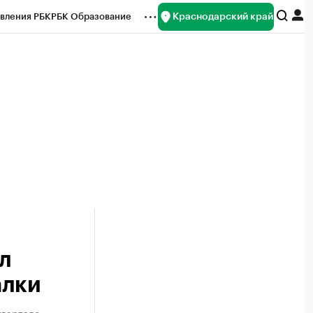
Краснодарский край
вления РБК
РБК Образование
редитные рейтинги
Франшизы
нсы
Рынок наличной валюты
л
алки
квартале