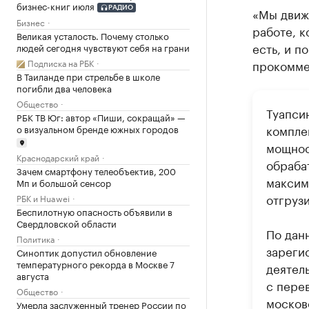
бизнес-книг июля
«Мы движе
РАДИО
Бизнес
работе, к
Великая усталость. Почему столько
есть, и п
людей сегодня чувствуют себя на грани
прокомме
Подписка на РБК
В Таиланде при стрельбе в школе
погибли два человека
Общество
Туапси
РБК ТВ Юг: автор «Пиши, сокращай» —
компле
о визуальном бренде южных городов
мощност
Краснодарский край
обрабат
Зачем смартфону телеобъектив, 200
максим
Мп и большой сенсор
отгрузи
РБК и Huawei
Беспилотную опасность объявили в
Свердловской области
По дан
Политика
зареги
Синоптик допустил обновление
температурного рекорда в Москве 7
деятел
августа
с пере
Общество
москов
Умерла заслуженный тренер России по