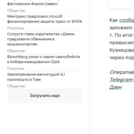
фехтованию Фаина Саевич
Общество
Минтранс предложил способ
Как
сооб
финансирования защиты трасс от БПЛА
заложило 
Политика
Супруге главы издательства «Джем»
т. По ито
предъявили обвинение в
превысил
мошенничестве
Кузнецов
Общество
через пор
Bloomberg узнал о серии самоубийств
в Киберкомандовании США
Политика
Оператив
Землетрясение магнитудой 4,1
Telegram
произошло в Туве
Дзен
Общество
Загрузить еще