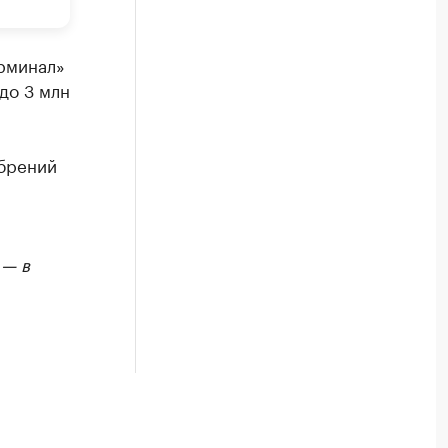
рминал»
до 3 млн
обрений
 — в