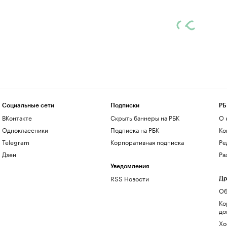
Социальные сети
Подписки
РБ
ВКонтакте
Скрыть баннеры на РБК
О 
Одноклассники
Подписка на РБК
Ко
Telegram
Корпоративная подписка
Ре
Дзен
Ра
Уведомления
RSS Новости
Др
Об
Ко
до
Хо