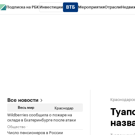
Подписка на РБК
Инвестиции
Мероприятия
Отрасли
Недви
РБК Курсы
РБК Life
Тренды
Визионеры
Национальные проекты
Горо
Газета
Спецпроекты СПб
Конференции СПб
Спецпроекты
Проверк
Краснодарск
Все новости
Краснодар
Весь мир
Туап
Wildberries сообщила о пожаре на
складе в Екатеринбурге после атаки
назв
Общество
Число пенсионеров в России
Туапсинский