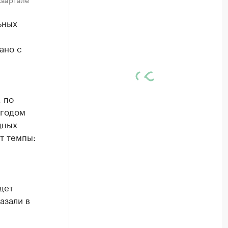
ьных
ано с
 по
 годом
дных
т темпы:
дет
азали в