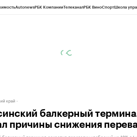
жимость
Autonews
РБК Компании
Телеканал
РБК Вино
Спорт
Школа упра
д
Стиль
Крипто
РБК Бизнес-среда
Дискуссионный клуб
Исследования
К
а контрагентов
Политика
Экономика
Бизнес
Технологии и медиа
Фина
ий край
синский балкерный термина
ал причины снижения перев
 балкерный терминал сократил перевалку удобрений на 18% в I 