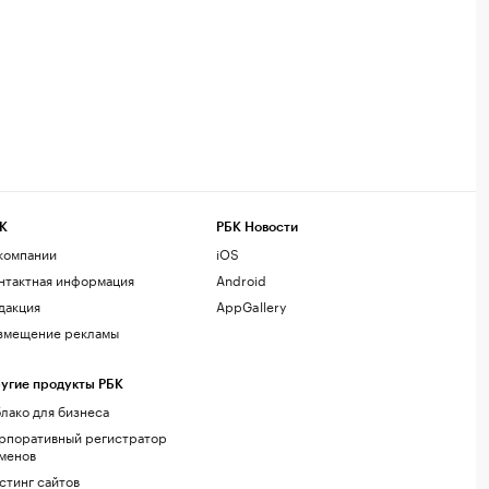
К
РБК Новости
компании
iOS
нтактная информация
Android
дакция
AppGallery
змещение рекламы
угие продукты РБК
лако для бизнеса
рпоративный регистратор
менов
стинг сайтов