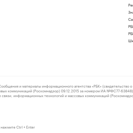
Ре
Зн
Са
РБ
РБ
Шк
ения и материалы информационного агентства «РБК» (свидетельство о 
овых коммуникаций (Роскомнадзор) 09.12.2015 за номером ИА №ФС77-63848) 
 связи, информационных технологий и массовых коммуникаций (Роскомнадз
нажмите Ctrl + Enter