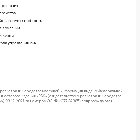
г.решения
акомства
йт знакомств podbor.ru
К Компании
К Курсы
ола управления РБК
регистрации средства массовой информации выдано Федеральной
и сетевого издания «РБК» (свидетельство о регистрации средства
ор) 03.12.2021 за номером ЭЛ №ФС77-82385) сопровождаются