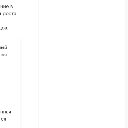
ние в
я роста
цов.
ный
ная
анная
тся