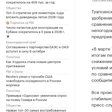
сократилось на 409 тыс. за год
Общество
Туапсинс
Топ-3 стратегии для инвестора, куда
вложить дивиденды летом 2026 года
удобрений
Подписка на РБК
сравнени
Число патентов для иностранцев на
непогодо
Кубани сократилось в 5 раза в 2026 г.
предприя
Краснодарский край
Соглашение о партнерстве ЕАЭС и ОАЭ
«В марте 
вступит в силу 6 октября
итогам пе
Политика
снижение 
Как Ходынка стала новым центром
притяжения
условий и
РБК и Stone
по сравн
Reuters узнал о просьбе США
сообщили
освободить осужденного в России
морпеха
Политика
Все прои
Премьера «Одиссеи» увеличила спрос
стабильно
на поэму Гомера в России
пресс-сл
Общество
Назван топ-30 самых востребованных