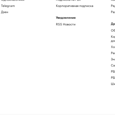
Telegram
Корпоративная подписка
Ре
Дзен
Ра
Уведомления
RSS Новости
Др
Об
Ко
до
Хо
Ре
Зн
Са
РБ
РБ
Шк