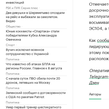
инвестиций
Отмечает
РБК и ПИК Серия плюс
досрочно 
Две девушки в Шереметьево опоздали
эксплуати
на рейс и выбежали за самолетом.
Видео
восьмиваг
Общество
ЭС104, а 
Юные хоккеисты «Спартака» стали
победителями Кубка Александра
Овечкина
Как
сооб
Спорт
лидирующ
Вучич исключил военное
этому пок
сотрудничество с Украиной
расположи
Политика
Что известно об атаках БПЛА на
регионы России. Главное к 8 августа
Оператив
Политика
Telegram
С начала суток ПВО сбила почти 20
Дзен
дронов, летевших на Москву
Политика
Зеленский сообщил о договоренности
Авторы
с США по ракетам Patriot
Политика
Умер первый тренер шестикратного