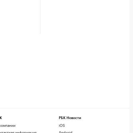
К
РБК Новости
компании
iOS
нтактная информация
Android