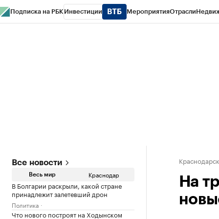
Подписка на РБК
Инвестиции
Мероприятия
Отрасли
Недви
РБК Курсы
РБК Life
Тренды
Визионеры
Национальные проекты
Горо
Газета
Спецпроекты СПб
Конференции СПб
Спецпроекты
Проверк
Краснодарск
Все новости
Краснодар
Весь мир
На т
В Болгарии раскрыли, какой стране
принадлежит залетевший дрон
новы
Политика
Что нового построят на Ходынском