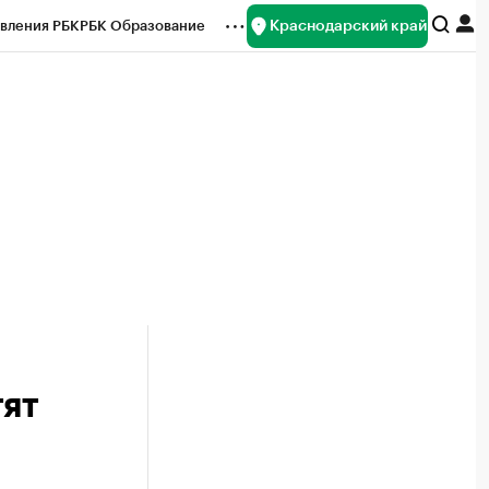
Краснодарский край
вления РБК
РБК Образование
редитные рейтинги
Франшизы
нсы
Рынок наличной валюты
тят