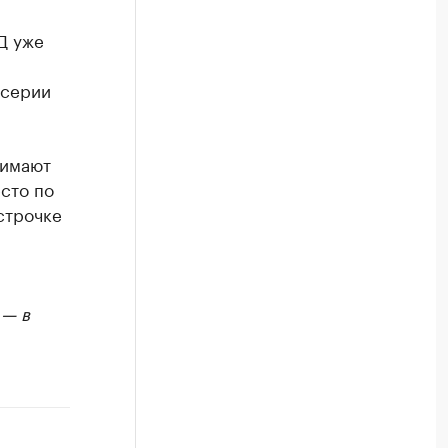
Д уже
 серии
нимают
сто по
строчке
 — в