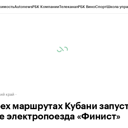
жимость
Autonews
РБК Компании
Телеканал
РБК Вино
Спорт
Школа упра
д
Стиль
Крипто
РБК Бизнес-среда
Дискуссионный клуб
Исследования
К
а контрагентов
Политика
Экономика
Бизнес
Технологии и медиа
Фина
ий край
рех маршрутах Кубани запус
е электропоезда «Финист»