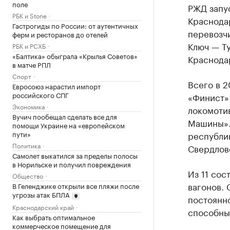
поле
РЖД запу
РБК и Stone
Краснода
Гастрогиды по России: от аутентичных
перевозчи
ферм и ресторанов до отелей
Ключ — Т
РБК и РСХБ
«Балтика» обыграла «Крылья Советов»
Краснода
в матче РПЛ
Спорт
Всего в 2
Евросоюз нарастил импорт
российского СПГ
«Финист» 
Экономика
локомоти
Вучич пообещал сделать все для
Машины». 
помощи Украине на «европейском
пути»
республи
Политика
Свердлов
Самолет выкатился за пределы полосы
в Норильске и получил повреждения
Из 11 сос
Общество
вагонов. 
В Геленджике открыли все пляжи после
угрозы атак БПЛА
постоянно
Краснодарский край
способных
Как выбрать оптимальное
коммерческое помещение для