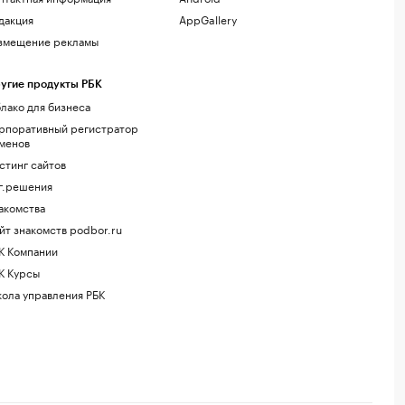
дакция
AppGallery
змещение рекламы
угие продукты РБК
лако для бизнеса
рпоративный регистратор
менов
стинг сайтов
г.решения
акомства
йт знакомств podbor.ru
К Компании
К Курсы
ола управления РБК