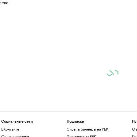
еева
Социальные сети
Подписки
РБ
ВКонтакте
Скрыть баннеры на РБК
О 
Одноклассники
Подписка на РБК
Ко