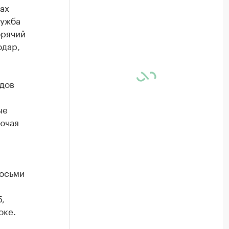
ах
лужба
орячий
одар,
здов
ые
ючая
восьми
,
оке.