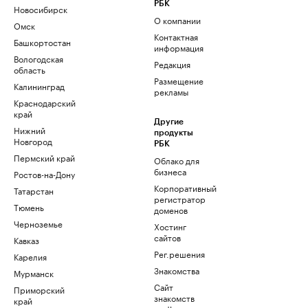
РБК
Новосибирск
О компании
Омск
Контактная
Башкортостан
информация
Вологодская
Редакция
область
Размещение
Калининград
рекламы
Краснодарский
край
Другие
Нижний
продукты
Новгород
РБК
Пермский край
Облако для
бизнеса
Ростов-на-Дону
Корпоративный
Татарстан
регистратор
Тюмень
доменов
Черноземье
Хостинг
сайтов
Кавказ
Рег.решения
Карелия
Знакомства
Мурманск
Сайт
Приморский
знакомств
край