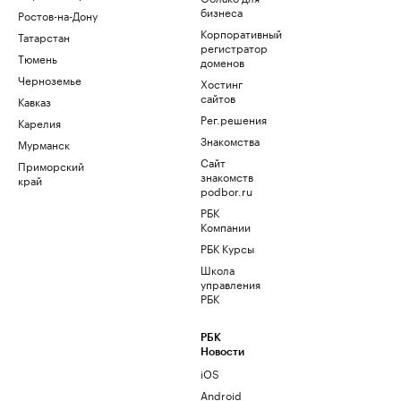
бизнеса
Ростов-на-Дону
Корпоративный
Татарстан
регистратор
Тюмень
доменов
Черноземье
Хостинг
сайтов
Кавказ
Рег.решения
Карелия
Знакомства
Мурманск
Сайт
Приморский
знакомств
край
podbor.ru
РБК
Компании
РБК Курсы
Школа
управления
РБК
РБК
Новости
iOS
Android