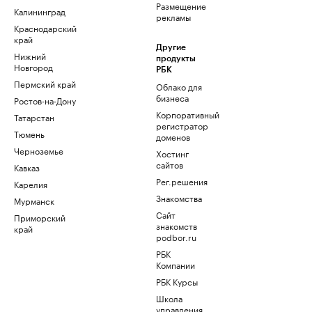
Размещение
Калининград
рекламы
Краснодарский
край
Другие
Нижний
продукты
Новгород
РБК
Пермский край
Облако для
бизнеса
Ростов-на-Дону
Корпоративный
Татарстан
регистратор
Тюмень
доменов
Черноземье
Хостинг
сайтов
Кавказ
Рег.решения
Карелия
Знакомства
Мурманск
Сайт
Приморский
знакомств
край
podbor.ru
РБК
Компании
РБК Курсы
Школа
управления