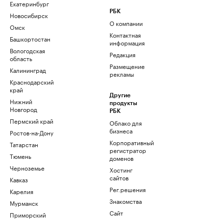
Екатеринбург
РБК
Новосибирск
О компании
Омск
Контактная
Башкортостан
информация
Вологодская
Редакция
область
Размещение
Калининград
рекламы
Краснодарский
край
Другие
Нижний
продукты
Новгород
РБК
Пермский край
Облако для
бизнеса
Ростов-на-Дону
Корпоративный
Татарстан
регистратор
Тюмень
доменов
Черноземье
Хостинг
сайтов
Кавказ
Рег.решения
Карелия
Знакомства
Мурманск
Сайт
Приморский