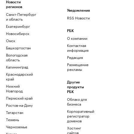
Новости
регионов
Уведомления
Санкт-Петербург
RSS Новости
и область
Екатеринбург
РБК
Новосибирск
О компании
Омск
Контактная
Башкортостан
информация
Вологодская
Редакция
область
Размещение
Калининград
рекламы
Краснодарский
край
Другие
Нижний
продукты
Новгород
РБК
Пермский край
Облако для
бизнеса
Ростов-на-Дону
Корпоративный
Татарстан
регистратор
Тюмень
доменов
Черноземье
Хостинг
сайтов
Кавказ