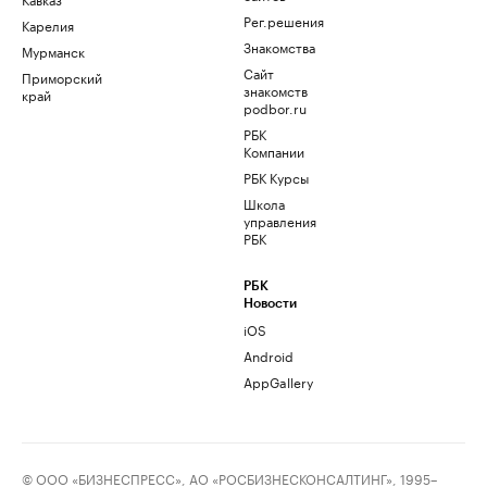
Рег.решения
Карелия
Знакомства
Мурманск
Сайт
Приморский
знакомств
край
podbor.ru
РБК
Компании
РБК Курсы
Школа
управления
РБК
РБК
Новости
iOS
Android
AppGallery
© ООО «БИЗНЕСПРЕСС», АО «РОСБИЗНЕСКОНСАЛТИНГ», 1995–