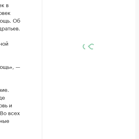
ек в
овек
ощь. Об
ратьев.
ной
ощь», —
ние.
де
овь и
 Во всех
ьные