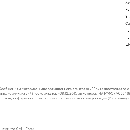
Хо
Ре
Зн
Са
РБ
РБ
Шк
ения и материалы информационного агентства «РБК» (свидетельство о 
овых коммуникаций (Роскомнадзор) 09.12.2015 за номером ИА №ФС77-63848) 
 связи, информационных технологий и массовых коммуникаций (Роскомнадз
нажмите Ctrl + Enter