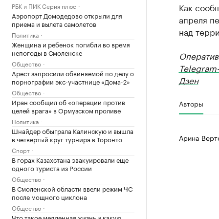
Как сооб
РБК и ПИК Серия плюс
Аэропорт Домодедово открыли для
апреля пе
приема и вылета самолетов
над терри
Политика
Женщина и ребенок погибли во время
непогоды в Смоленске
Оператив
Общество
Telegram
Арест запросили обвиняемой по делу о
Дзен
порнографии экс-участнице «Дома-2»
Общество
Иран сообщил об «операции против
Авторы
целей врага» в Ормузском проливе
Политика
Шнайдер обыграла Калинскую и вышла
Арина Верт
в четвертый круг турнира в Торонто
Спорт
В горах Казахстана эвакуировали еще
одного туриста из России
Общество
В Смоленской области ввели режим ЧС
после мощного циклона
Общество
Что такое медленная жизнь и какую