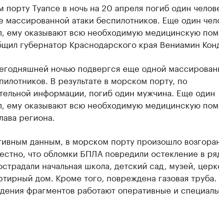
 порту Туапсе в ночь на 20 апреля погиб один челов
е массированной атаки беспилотников. Еще один чел
л, ему оказывают всю необходимую медицинскую пом
бщил губернатор Краснодарского края Вениамин Конд
сегодняшней ночью подвергся еще одной массирован
пилотников. В результате в морском порту, по
тельной информации, погиб один мужчина. Еще один
л, ему оказывают всю необходимую медицинскую пом
лава региона.
тивным данным, в морском порту произошло возгора
естно, что обломки БПЛА повредили остекление в ря
острадали начальная школа, детский сад, музей, церк
тирный дом. Кроме того, повреждена газовая труба.
адения фрагментов работают оперативные и специал