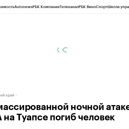
жимость
Autonews
РБК Компании
Телеканал
РБК Вино
Спорт
Школа упра
д
Стиль
Крипто
РБК Бизнес-среда
Дискуссионный клуб
Исследования
К
а контрагентов
Политика
Экономика
Бизнес
Технологии и медиа
Фина
ий край
массированной ночной атак
 на Туапсе погиб человек