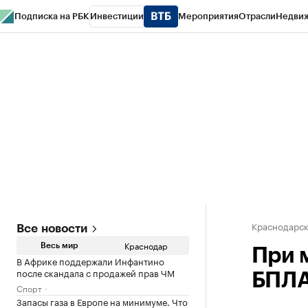
Подписка на РБК
Инвестиции
Мероприятия
Отрасли
Недви
РБК Курсы
РБК Life
Тренды
Визионеры
Национальные проекты
Горо
Газета
Спецпроекты СПб
Конференции СПб
Спецпроекты
Проверк
Краснодарск
Все новости
Краснодар
Весь мир
При 
В Африке поддержали Инфантино
после скандала с продажей прав ЧМ
БПЛА
Спорт
Запасы газа в Европе на минимуме. Что