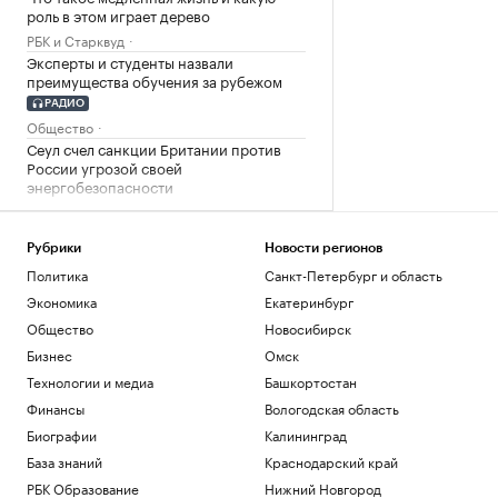
роль в этом играет дерево
РБК и Старквуд
Эксперты и студенты назвали
преимущества обучения за рубежом
РАДИО
Общество
Сеул счел санкции Британии против
России угрозой своей
энергобезопасности
Политика
На 88-м году жизни ушел из жизни
художник Николай Марков
Рубрики
Новости регионов
Политика
Санкт-Петербург и область
Общество
Экономика
Екатеринбург
Загрузить еще
Общество
Новосибирск
Бизнес
Омск
Технологии и медиа
Башкортостан
Финансы
Вологодская область
Биографии
Калининград
База знаний
Краснодарский край
РБК Образование
Нижний Новгород