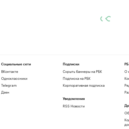
Социальные сети
Подписки
РБ
ВКонтакте
Скрыть баннеры на РБК
О 
Одноклассники
Подписка на РБК
Ко
Telegram
Корпоративная подписка
Ре
Дзен
Ра
Уведомления
RSS Новости
Др
Об
Ко
до