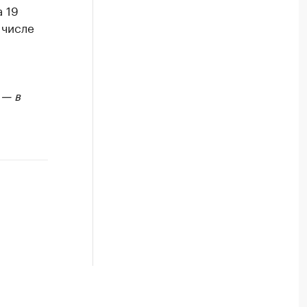
 19
 числе
 — в