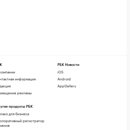
К
РБК Новости
компании
iOS
нтактная информация
Android
дакция
AppGallery
змещение рекламы
угие продукты РБК
лако для бизнеса
рпоративный регистратор
менов