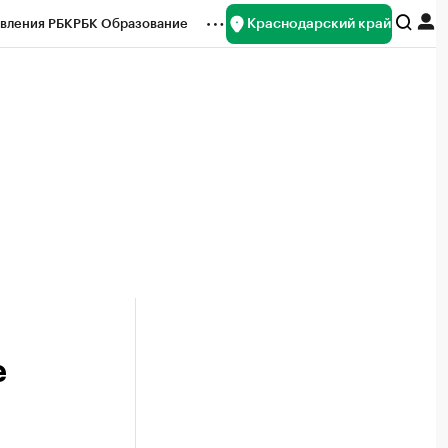
Краснодарский край
вления РБК
РБК Образование
редитные рейтинги
Франшизы
нсы
Рынок наличной валюты
е