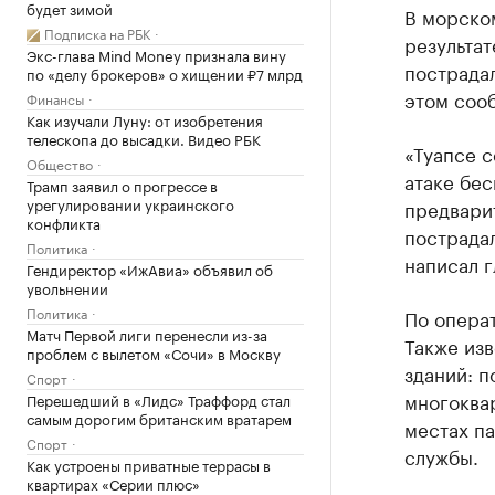
будет зимой
В морском
Подписка на РБК
результат
Экс-глава Mind Money признала вину
пострада
по «делу брокеров» о хищении ₽7 млрд
этом соо
Финансы
Как изучали Луну: от изобретения
телескопа до высадки. Видео РБК
«Туапсе 
Общество
атаке бес
Трамп заявил о прогрессе в
урегулировании украинского
предвари
конфликта
пострада
Политика
написал г
Гендиректор «ИжАвиа» объявил об
увольнении
Политика
По опера
Матч Первой лиги перенесли из-за
Также изв
проблем с вылетом «Сочи» в Москву
зданий: п
Спорт
многоквар
Перешедший в «Лидс» Траффорд стал
самым дорогим британским вратарем
местах п
Спорт
службы.
Как устроены приватные террасы в
квартирах «Серии плюс»