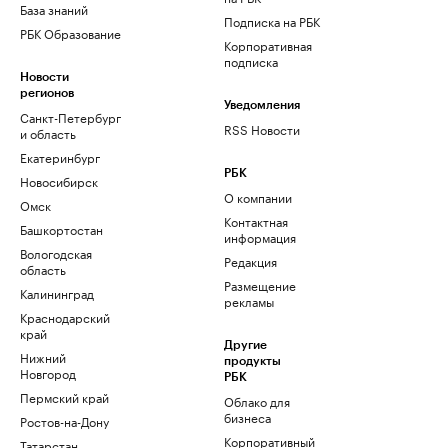
База знаний
Подписка на РБК
РБК Образование
Корпоративная
подписка
Новости
регионов
Уведомления
Санкт-Петербург
RSS Новости
и область
Екатеринбург
РБК
Новосибирск
О компании
Омск
Контактная
Башкортостан
информация
Вологодская
Редакция
область
Размещение
Калининград
рекламы
Краснодарский
край
Другие
Нижний
продукты
Новгород
РБК
Пермский край
Облако для
бизнеса
Ростов-на-Дону
Корпоративный
Татарстан