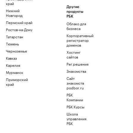
край
Другие
Нижний
продукты
Новгород
РБК
Пермский край
Облако для
бизнеса
Ростов-на-Дону
Корпоративный
Татарстан
регистратор
Тюмень
доменов
Черноземье
Хостинг
сайтов
Кавказ
Рег.решения
Карелия
Знакомства
Мурманск
Сайт
Приморский
знакомств
край
podbor.ru
РБК
Компании
РБК Курсы
Школа
управления
РБК