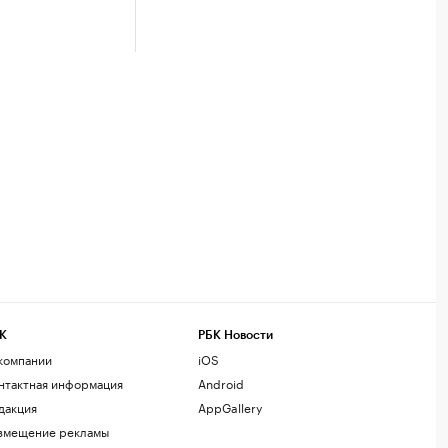
К
РБК Новости
компании
iOS
нтактная информация
Android
дакция
AppGallery
змещение рекламы