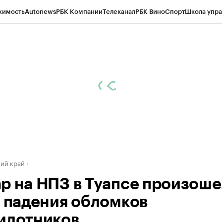
жимость
Autonews
РБК Компании
Телеканал
РБК Вино
Спорт
Школа упра
д
Стиль
Крипто
РБК Бизнес-среда
Дискуссионный клуб
Исследования
К
а контрагентов
Политика
Экономика
Бизнес
Технологии и медиа
Фина
ий край
р на НПЗ в Туапсе произоше
а падения обломков
илотников