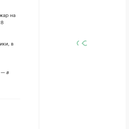
жар на
28
ики, в
 — в