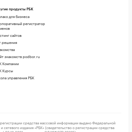
угие продукты РБК
лако для бизнеса
рпоративный регистратор
менов
стинг сайтов
г.решения
акомства
йт знакомств podbor.ru
К Компании
К Курсы
ола управления РБК
регистрации средства массовой информации выдано Федеральной
и сетевого издания «РБК» (свидетельство о регистрации средства
ор) 03.12.2021 за номером ЭЛ №ФС77-82385) сопровождаются