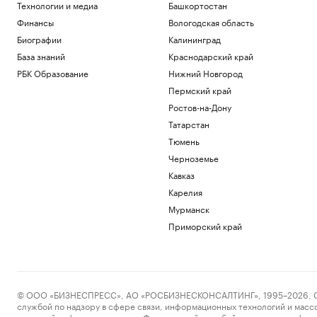
Технологии и медиа
Башкортостан
Футболисты «Сочи» из-за закрытия
Финансы
Вологодская область
аэропорта не смогли вылететь на матч
Спорт
Биографии
Калининград
Винисиус продлил контракт с «Реалом»
База знаний
Краснодарский край
на фоне слухов об уходе в «Арсенал»
РБК Образование
Нижний Новгород
Спорт
Пермский край
Российский прыгун в воду взял второе
золото на чемпионате Европы
Ростов-на-Дону
Спорт
Татарстан
«Аэрофлот» предупредил об
Тюмень
изменении расписания в Сочи и
Черноземье
Геленджике
Кавказ
Политика
Карелия
Загрузить еще
Мурманск
Приморский край
© ООО «БИЗНЕСПРЕСС», АО «РОСБИЗНЕСКОНСАЛТИНГ», 1995–2026. Сообщ
службой по надзору в сфере связи, информационных технологий и масс
массовой информации выдано Федеральной службой по надзору в сфере