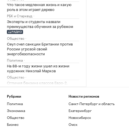
Что такое медленная жизнь и какую
роль в этом играет дерево
РБК и Старквуд
Эксперты и студенты назвали
преимущества обучения за рубежом
РАДИО
Общество
Сеул счел санкции Британии против
России угрозой своей
энергобезопасности
Политика
На 88-м году жизни ушел из жизни
художник Николай Марков
Общество
Отличия бензина классов Евро-2,
Евро-3, Евро-4 и Евро-5. Видео РБК
Общество
Рубрики
Новости регионов
Генсек ООН осудил атаки украинских
Политика
Санкт-Петербург и область
беспилотников на регионы России
Экономика
Екатеринбург
Политика
Будущее Ходынского поля: от пашни и
Общество
Новосибирск
аэродрома до города в городе
Бизнес
Омск
РБК и Stone