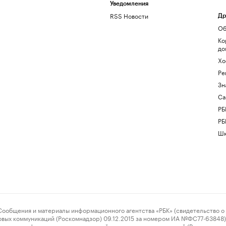
Уведомления
RSS Новости
Др
Об
Ко
до
Хо
Ре
Зн
Са
РБ
РБ
Шк
ения и материалы информационного агентства «РБК» (свидетельство о 
овых коммуникаций (Роскомнадзор) 09.12.2015 за номером ИА №ФС77-63848) 
 связи, информационных технологий и массовых коммуникаций (Роскомнадз