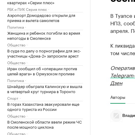
квартирах «Серии плюс»
РБК и ПИК Серия плюс
В Туапсе 
Аэропорт Домодедово открыли для
приема и вылета самолетов
НПЗ, соо
Политика
апреля. П
Женщина и ребенок погибли во время
непогоды в Смоленске
К ликвида
Общество
В суде по делу о порнографии для экс-
том числе
участницы «Дома-2» запросили арест
Общество
Оператив
Иран сообщил об «операции против
целей врага» в Ормузском проливе
Telegram
Политика
Дзен
Шнайдер обыграла Калинскую и вышла
в четвертый круг турнира в Торонто
Авторы
Спорт
В горах Казахстана эвакуировали еще
одного туриста из России
Общество
Влади
В Смоленской области ввели режим ЧС
после мощного циклона
Общество