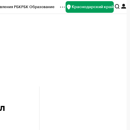
Краснодарский край
вления РБК
РБК Образование
редитные рейтинги
Франшизы
нсы
Рынок наличной валюты
л