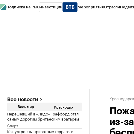
Подписка на РБК
Инвестиции
Мероприятия
Отрасли
Недви
РБК Курсы
РБК Life
Тренды
Визионеры
Национальные проекты
Горо
Газета
Спецпроекты СПб
Конференции СПб
Спецпроекты
Проверк
Краснодарск
Все новости
Краснодар
Весь мир
Пожа
Перешедший в «Лидс» Траффорд стал
самым дорогим британским вратарем
из-з
Спорт
Как устроены приватные террасы в
бесп