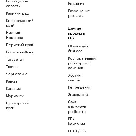
Вологодская
Редакция
область
Размещение
Калининград
рекламы
Краснодарский
край
Другие
Нижний
продукты
Новгород
РБК
Пермский край
Облако для
бизнеса
Ростов-на-Дону
Корпоративный
Татарстан
регистратор
Тюмень
доменов
Черноземье
Хостинг
сайтов
Кавказ
Рег.решения
Карелия
Знакомства
Мурманск
Сайт
Приморский
знакомств
край
podbor.ru
РБК
Компании
РБК Курсы