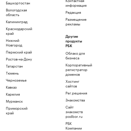
Контактная
Башкортостан
информация
Вологодская
Редакция
область
Размещение
Калининград
рекламы
Краснодарский
край
Другие
Нижний
продукты
Новгород
РБК
Пермский край
Облако для
бизнеса
Ростов-на-Дону
Корпоративный
Татарстан
регистратор
Тюмень
доменов
Черноземье
Хостинг
сайтов
Кавказ
Рег.решения
Карелия
Знакомства
Мурманск
Сайт
Приморский
знакомств
край
podbor.ru
РБК
Компании