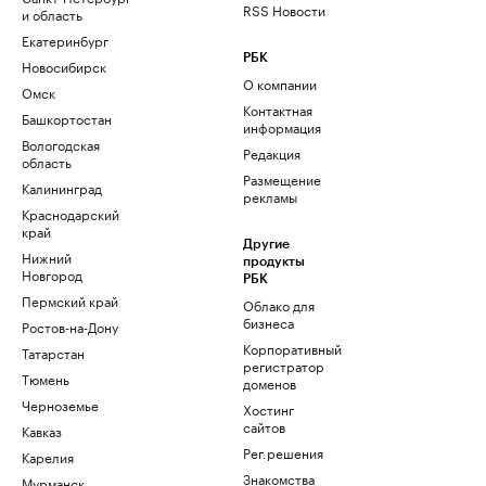
RSS Новости
и область
Екатеринбург
РБК
Новосибирск
О компании
Омск
Контактная
Башкортостан
информация
Вологодская
Редакция
область
Размещение
Калининград
рекламы
Краснодарский
край
Другие
Нижний
продукты
Новгород
РБК
Пермский край
Облако для
бизнеса
Ростов-на-Дону
Корпоративный
Татарстан
регистратор
Тюмень
доменов
Черноземье
Хостинг
сайтов
Кавказ
Рег.решения
Карелия
Знакомства
Мурманск