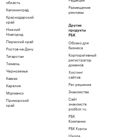
область
Размещение
Калининград
рекламы
Краснодарский
край
Другие
Нижний
продукты
Новгород
РБК
Пермский край
Облако для
бизнеса
Ростов-на-Дону
Корпоративный
Татарстан
регистратор
Тюмень
доменов
Черноземье
Хостинг
сайтов
Кавказ
Рег.решения
Карелия
Знакомства
Мурманск
Сайт
Приморский
знакомств
край
podbor.ru
РБК
Компании
РБК Курсы
Школа