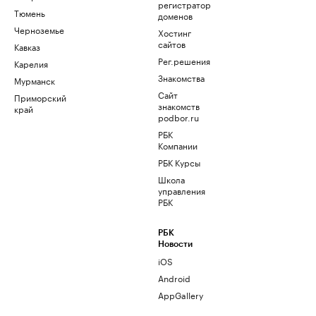
регистратор
Тюмень
доменов
Черноземье
Хостинг
сайтов
Кавказ
Рег.решения
Карелия
Знакомства
Мурманск
Сайт
Приморский
знакомств
край
podbor.ru
РБК
Компании
РБК Курсы
Школа
управления
РБК
РБК
Новости
iOS
Android
AppGallery