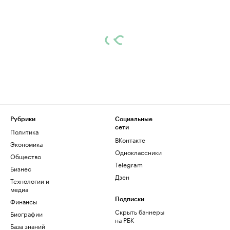
Рубрики
Социальные
сети
Политика
ВКонтакте
Экономика
Одноклассники
Общество
Telegram
Бизнес
Дзен
Технологии и
медиа
Финансы
Подписки
Скрыть баннеры
Биографии
на РБК
База знаний