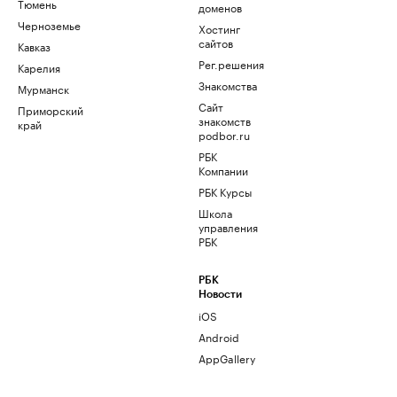
Тюмень
доменов
Черноземье
Хостинг
сайтов
Кавказ
Рег.решения
Карелия
Знакомства
Мурманск
Сайт
Приморский
знакомств
край
podbor.ru
РБК
Компании
РБК Курсы
Школа
управления
РБК
РБК
Новости
iOS
Android
AppGallery