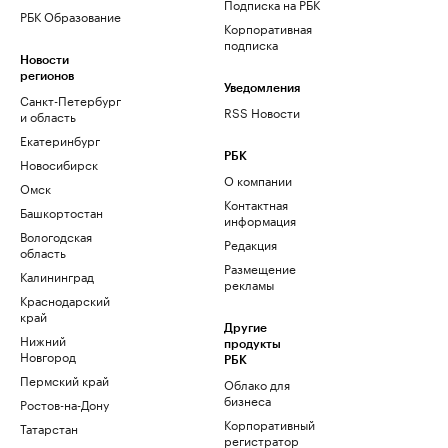
Подписка на РБК
РБК Образование
Корпоративная
подписка
Новости
регионов
Уведомления
Санкт-Петербург
RSS Новости
и область
Екатеринбург
РБК
Новосибирск
О компании
Омск
Контактная
Башкортостан
информация
Вологодская
Редакция
область
Размещение
Калининград
рекламы
Краснодарский
край
Другие
Нижний
продукты
Новгород
РБК
Пермский край
Облако для
бизнеса
Ростов-на-Дону
Корпоративный
Татарстан
регистратор