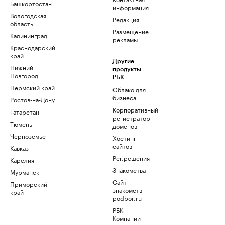
Башкортостан
информация
Вологодская
Редакция
область
Размещение
Калининград
рекламы
Краснодарский
край
Другие
Нижний
продукты
Новгород
РБК
Пермский край
Облако для
бизнеса
Ростов-на-Дону
Корпоративный
Татарстан
регистратор
Тюмень
доменов
Черноземье
Хостинг
сайтов
Кавказ
Рег.решения
Карелия
Знакомства
Мурманск
Сайт
Приморский
знакомств
край
podbor.ru
РБК
Компании