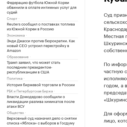
Федерацию футбола Южной Кореи
обвинили в оплате интимных услуг для
судей
Суд призн
Спорт
сельскох
Reuters сообщил о поставках топлива
Краснода
из Южной Кореи в Россию
Местная п
Экономика
Энди Джасси против бюрократии. Как
Шкуринск
новый CEO устроил перестройку в
собствен
Amazon
Образование
Трамп заявил, что может стать
По инфор
последним президентом-
частную 
республиканцем в США
исполняю
Политика
годом, а 
История биржевой торговли в России
РБК и Петербургская Биржа
председа
Власти Домодедово сообщили о
«Шкуринс
ликвидации разлива химикатов после
атаки ВСУ
Для офор
Общество
Верховный суд назначил дело о снятии
лицо, кот
списка «Яблока» с выборов в Госдуму