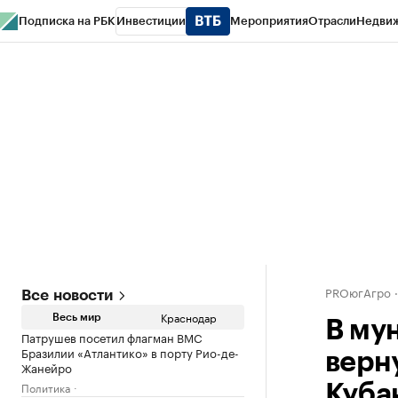
Подписка на РБК
Инвестиции
Мероприятия
Отрасли
Недви
РБК Курсы
РБК Life
Тренды
Визионеры
Национальные проекты
Горо
Газета
Спецпроекты СПб
Конференции СПб
Спецпроекты
Проверк
PROюгАгро
Все новости
Краснодар
Весь мир
В му
Патрушев посетил флагман ВМС
Бразилии «Атлантико» в порту Рио-де-
верн
Жанейро
Политика
Куба