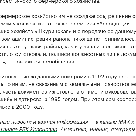
 крестьянского фермерского хозяйства.
фермерское хозяйство им не создавалось, решение о
емли у колхоза и его правопреемника «Ассоциации
ких хозяйств «Шкуринская» и о передаче ее данному
твом администрации района никогда не принималось,
я на это у главы района, как и у лица исполняющего 
ти, отсутствовали, подписи должностных лиц в доку
ы», — говорится в сообщении.
рированные за данными номерами в 1992 году распо
сь по иным, не связанным с земельными правоотнош
 часть документов изготовлена от имени руководств
кий» и датирована 1995 годом. При этом сам коопер
лько в 2000 году.
ные новости и важная информация — в канале
MAX
и
-канале РБК Краснодар
. Аналитика, мнения, лонгриды