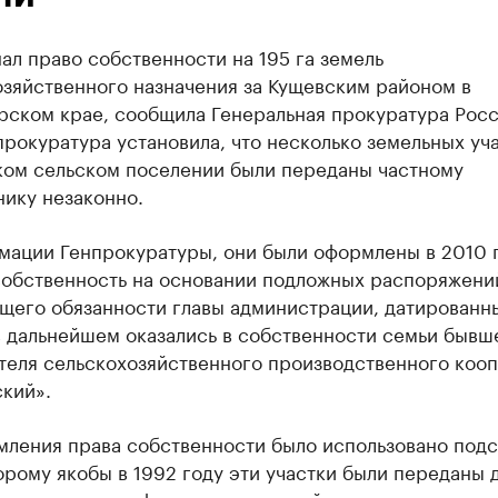
ал право собственности на 195 га земель
озяйственного назначения за Кущевским районом в
рском крае, сообщила Генеральная прокуратура Росс
рокуратура установила, что несколько земельных уча
ом сельском поселении были переданы частному
нику незаконно.
мации Генпрокуратуры, они были оформлены в 2010 г
собственность на основании подложных распоряжени
щего обязанности главы администрации, датированн
в дальнейшем оказались в собственности семьи бывш
теля сельскохозяйственного производственного коо
кий».
мления права собственности было использовано подс
орому якобы в 1992 году эти участки были переданы 