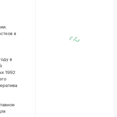
ии.
стков в
оду в
й
ых 1992
его
ператива
тавное
для