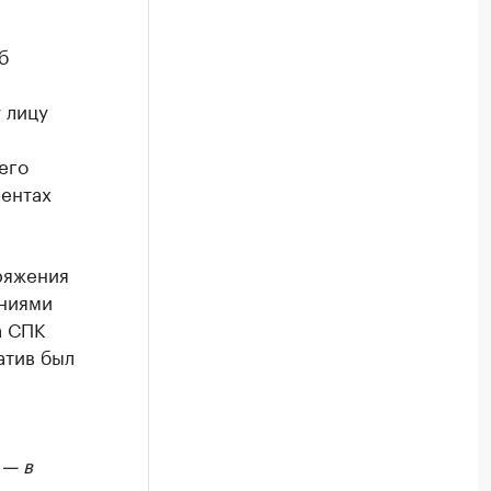
б
 лицу
его
ментах
ряжения
ениями
а СПК
атив был
 — в