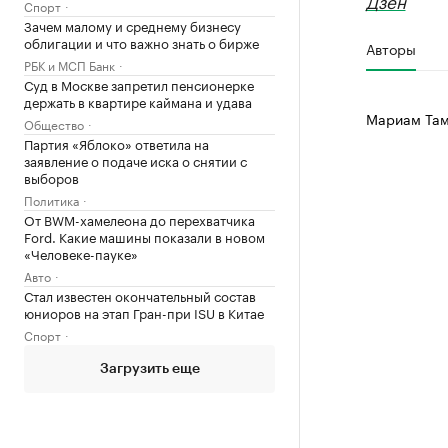
Дзен
Спорт
Зачем малому и среднему бизнесу
облигации и что важно знать о бирже
Авторы
РБК и МСП Банк
Суд в Москве запретил пенсионерке
держать в квартире каймана и удава
Мариам Там
Общество
Партия «Яблоко» ответила на
заявление о подаче иска о снятии с
выборов
Политика
От BWM-хамелеона до перехватчика
Ford. Какие машины показали в новом
«Человеке-пауке»
Авто
Стал известен окончательный состав
юниоров на этап Гран-при ISU в Китае
Спорт
Загрузить еще