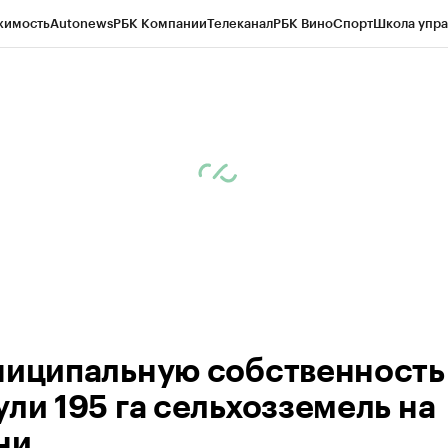
жимость
Autonews
РБК Компании
Телеканал
РБК Вино
Спорт
Школа упра
д
Стиль
Крипто
РБК Бизнес-среда
Дискуссионный клуб
Исследования
К
а контрагентов
Политика
Экономика
Бизнес
Технологии и медиа
Фина
ниципальную собственность
ули 195 га сельхозземель на
ни