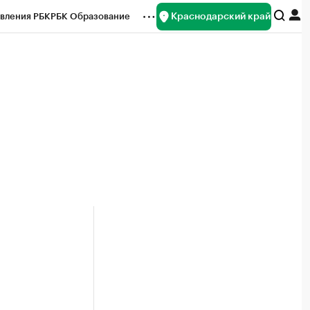
Краснодарский край
вления РБК
РБК Образование
редитные рейтинги
Франшизы
нсы
Рынок наличной валюты