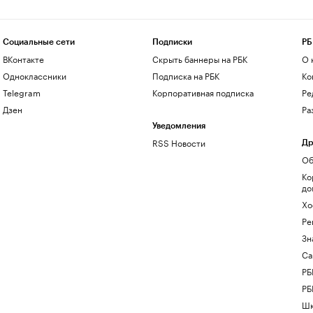
Социальные сети
Подписки
РБ
ВКонтакте
Скрыть баннеры на РБК
О 
Одноклассники
Подписка на РБК
Ко
Telegram
Корпоративная подписка
Ре
Дзен
Ра
Уведомления
RSS Новости
Др
Об
Ко
до
Хо
Ре
Зн
Са
РБ
РБ
Шк