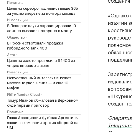
создания
Политика
Цены на серебро поднялись выше $65
за унцию впервые за полтора месяца
«Однако 
Инвестиции
изъятии з
В Люцерне пауки спровоцировали 19
крестьянс
ложных вызовов пожарных к мосту
руководс
Общество
В России стартовали продажи
полномочи
гибридного Tank 400
обязаннос
Авто
подделан
Цены на золото превысили $4400 за
унцию впервые с июня
Инвестиции
Зарегист
Искусственный интеллект вызовет
издавали
массовые увольнения — и еще 10
мифов
вопросам,
РБК и Yandex Cloud
«Шкуринс
Тимур Иванов обжаловал в Верховном
создан то
суде первый приговор
Политика
Оператив
Глава Ассоциации футбола Аргентины
заявил о кампании против сборной на
Telegram
ЧМ