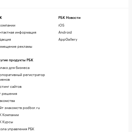
К
РБК Новости
компании
iOS
нтактная информация
Android
дакция
AppGallery
змещение рекламы
угие продукты РБК
лако для бизнеса
рпоративный регистратор
менов
стинг сайтов
г.решения
акомства
йт знакомств podbor.ru
К Компании
К Курсы
ола управления РБК