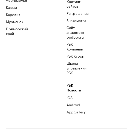
Хостинг
сайтов
Кавказ
Рег.решения
Карелия
Знакомства
Мурманск
Сайт
Приморский
знакомств
край
podbor.ru
РБК
Компании
РБК Курсы
Школа
управления
РБК
РБК
Новости
iOS
Android
AppGallery