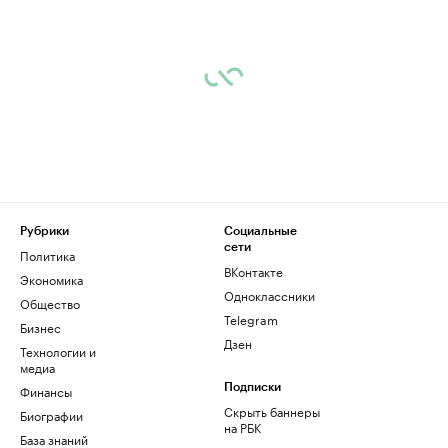
Рубрики
Социальные
сети
Политика
ВКонтакте
Экономика
Одноклассники
Общество
Telegram
Бизнес
Дзен
Технологии и
медиа
Финансы
Подписки
Скрыть баннеры
Биографии
на РБК
База знаний