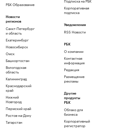
Подписка на РБК
РБК Образование
Корпоративная
подписка
Новости
регионов
Уведомления
Санкт-Петербург
RSS Новости
и область
Екатеринбург
РБК
Новосибирск
О компании
Омск
Контактная
Башкортостан
информация
Вологодская
Редакция
область
Размещение
Калининград
рекламы
Краснодарский
край
Другие
Нижний
продукты
Новгород
РБК
Пермский край
Облако для
бизнеса
Ростов-на-Дону
Корпоративный
Татарстан
регистратор