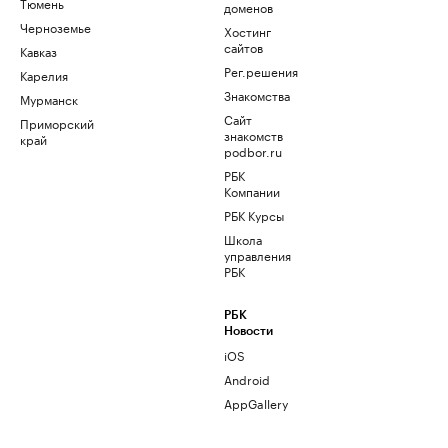
Тюмень
доменов
Черноземье
Хостинг
сайтов
Кавказ
Рег.решения
Карелия
Знакомства
Мурманск
Сайт
Приморский
знакомств
край
podbor.ru
РБК
Компании
РБК Курсы
Школа
управления
РБК
РБК
Новости
iOS
Android
AppGallery