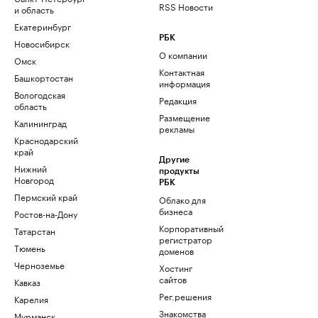
RSS Новости
и область
Екатеринбург
РБК
Новосибирск
О компании
Омск
Контактная
Башкортостан
информация
Вологодская
Редакция
область
Размещение
Калининград
рекламы
Краснодарский
край
Другие
Нижний
продукты
Новгород
РБК
Пермский край
Облако для
бизнеса
Ростов-на-Дону
Корпоративный
Татарстан
регистратор
Тюмень
доменов
Черноземье
Хостинг
сайтов
Кавказ
Рег.решения
Карелия
Знакомства
Мурманск