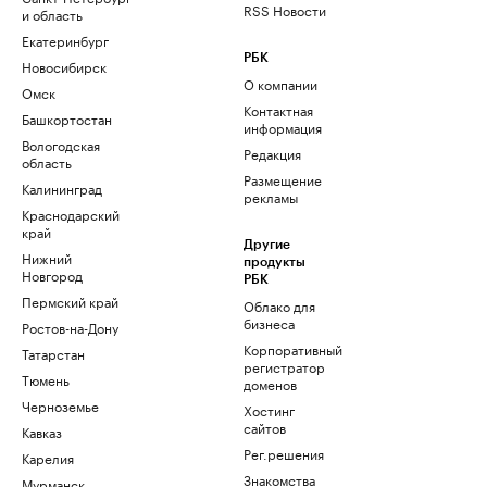
RSS Новости
и область
Екатеринбург
РБК
Новосибирск
О компании
Омск
Контактная
Башкортостан
информация
Вологодская
Редакция
область
Размещение
Калининград
рекламы
Краснодарский
край
Другие
Нижний
продукты
Новгород
РБК
Пермский край
Облако для
бизнеса
Ростов-на-Дону
Корпоративный
Татарстан
регистратор
Тюмень
доменов
Черноземье
Хостинг
сайтов
Кавказ
Рег.решения
Карелия
Знакомства
Мурманск