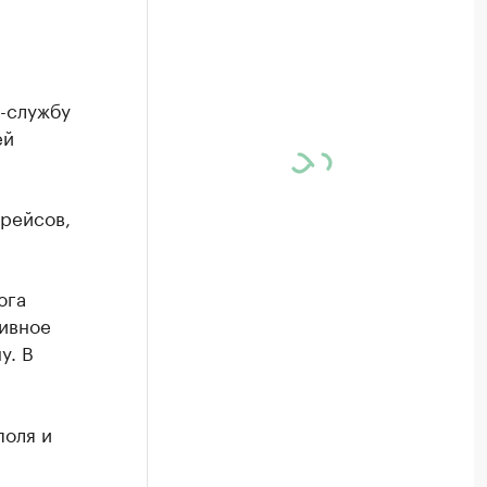
-службу
ей
 рейсов,
юга
тивное
у. В
поля и