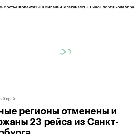
жимость
Autonews
РБК Компании
Телеканал
РБК Вино
Спорт
Школа упра
д
Стиль
Крипто
РБК Бизнес-среда
Дискуссионный клуб
Исследования
К
а контрагентов
Политика
Экономика
Бизнес
Технологии и медиа
Фина
ий край
ные регионы отменены и
ржаны 23 рейса из Санкт-
рбурга