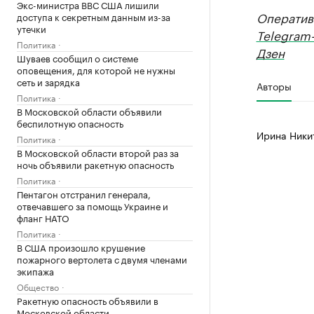
Экс-министра ВВС США лишили
Оператив
доступа к секретным данным из-за
утечки
Telegram
Политика
Дзен
Шуваев сообщил о системе
оповещения, для которой не нужны
сеть и зарядка
Авторы
Политика
В Московской области объявили
беспилотную опасность
Ирина Ники
Политика
В Московской области второй раз за
ночь объявили ракетную опасность
Политика
Пентагон отстранил генерала,
отвечавшего за помощь Украине и
фланг НАТО
Политика
В США произошло крушение
пожарного вертолета с двумя членами
экипажа
Общество
Ракетную опасность объявили в
Московской области