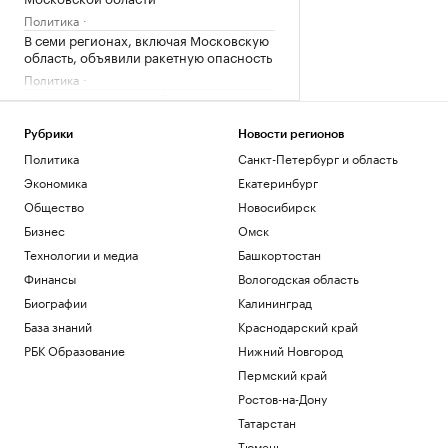
Политика
В семи регионах, включая Московскую
область, объявили ракетную опасность
Политика
«Одиссея» Нолана собрала в прокате
более $1 млрд
Общество
Рубрики
Новости регионов
Bloomberg узнал, когда планируют
Политика
Санкт-Петербург и область
завершить испытания «Золотого
Экономика
Екатеринбург
купола»
Общество
Новосибирск
Политика
Бизнес
Омск
Четыре доступных и понятных
инструмента диверсификации
Технологии и медиа
Башкортостан
накоплений
Финансы
Вологодская область
РБК и Сбер
Биографии
Калининград
Трамп попросил уйти с заседания
Госдепа раньше, чтобы «вести войну»
База знаний
Краснодарский край
Политика
РБК Образование
Нижний Новгород
Пермский край
Загрузить еще
Ростов-на-Дону
Татарстан
Тюмень