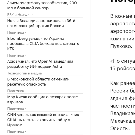
Зачем смартфону телеобъектив, 200
Мп и большой сенсор
РБК и Huawei
В южные 
Новая Зеландия анонсировала 36-й
аэропорта
пакет санкций против России
аэропорт
Политика
компании
Bloomberg узнал, что Украина
пообещала США больше не атаковать
Пулково.
КТК
Политика
«По ситуа
Axios узнал, что OpenAI замедлила
разработку ИИ-модели Astra
15 рейсо
Технологии и медиа
В Московской области отменили
Как ране
ракетную опасность
России бы
Политика
Мэр Киева сообщил о пожарах после
здание фи
взрывов
частности
Политика
Владикавк
CNN узнал, как высший военачальник
США пытается закончить войну с
Махачкалы
Ираном
Элисты.
Политика