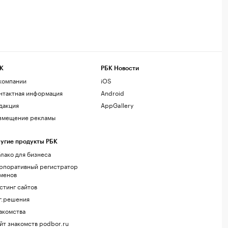
К
РБК Новости
компании
iOS
нтактная информация
Android
дакция
AppGallery
змещение рекламы
угие продукты РБК
лако для бизнеса
рпоративный регистратор
менов
стинг сайтов
г.решения
акомства
йт знакомств podbor.ru