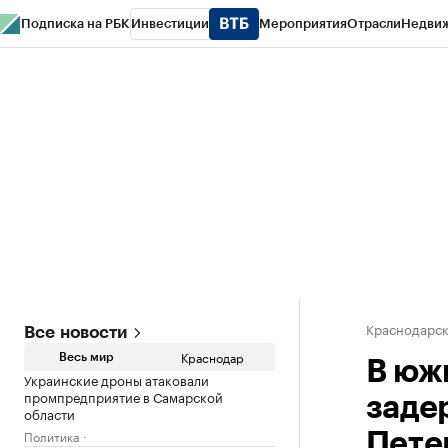
Подписка на РБК
Инвестиции
Мероприятия
Отрасли
Недви
РБК Курсы
РБК Life
Тренды
Визионеры
Национальные проекты
Горо
Газета
Спецпроекты СПб
Конференции СПб
Спецпроекты
Проверк
Краснодарск
Все новости
Краснодар
Весь мир
В юж
Украинские дроны атаковали
промпредприятие в Самарской
заде
области
Политика
Пете