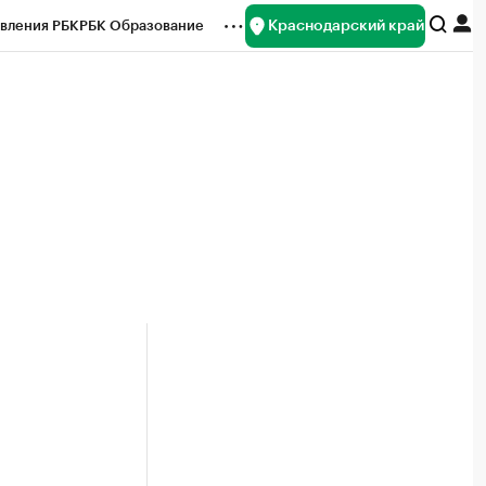
Краснодарский край
вления РБК
РБК Образование
редитные рейтинги
Франшизы
нсы
Рынок наличной валюты