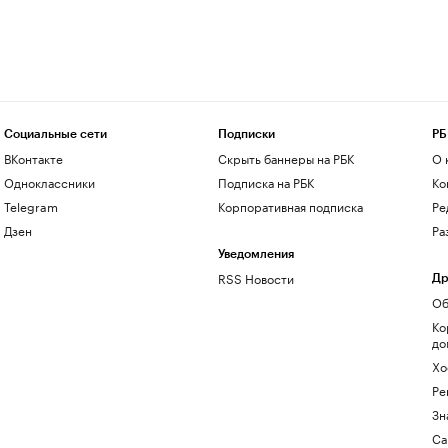
Социальные сети
Подписки
РБ
ВКонтакте
Скрыть баннеры на РБК
О 
Одноклассники
Подписка на РБК
Ко
Telegram
Корпоративная подписка
Ре
Дзен
Ра
Уведомления
RSS Новости
Др
Об
Ко
до
Хо
Ре
Зн
Са