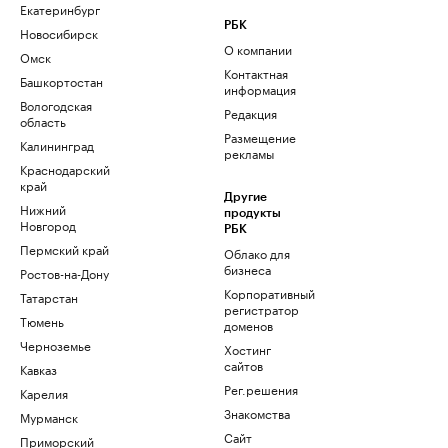
Екатеринбург
РБК
Новосибирск
О компании
Омск
Контактная
Башкортостан
информация
Вологодская
Редакция
область
Размещение
Калининград
рекламы
Краснодарский
край
Другие
Нижний
продукты
Новгород
РБК
Пермский край
Облако для
бизнеса
Ростов-на-Дону
Корпоративный
Татарстан
регистратор
Тюмень
доменов
Черноземье
Хостинг
сайтов
Кавказ
Рег.решения
Карелия
Знакомства
Мурманск
Сайт
Приморский