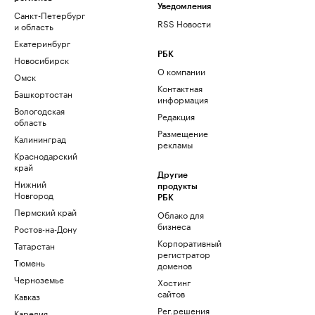
Уведомления
Санкт-Петербург
RSS Новости
и область
Екатеринбург
РБК
Новосибирск
О компании
Омск
Контактная
Башкортостан
информация
Вологодская
Редакция
область
Размещение
Калининград
рекламы
Краснодарский
край
Другие
Нижний
продукты
Новгород
РБК
Пермский край
Облако для
бизнеса
Ростов-на-Дону
Корпоративный
Татарстан
регистратор
Тюмень
доменов
Черноземье
Хостинг
сайтов
Кавказ
Рег.решения
Карелия