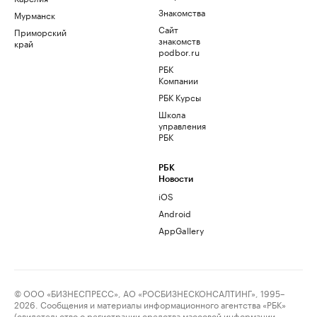
Знакомства
Мурманск
Сайт
Приморский
знакомств
край
podbor.ru
РБК
Компании
РБК Курсы
Школа
управления
РБК
РБК
Новости
iOS
Android
AppGallery
© ООО «БИЗНЕСПРЕСС», АО «РОСБИЗНЕСКОНСАЛТИНГ», 1995–
2026. Сообщения и материалы информационного агентства «РБК»
(свидетельство о регистрации средства массовой информации