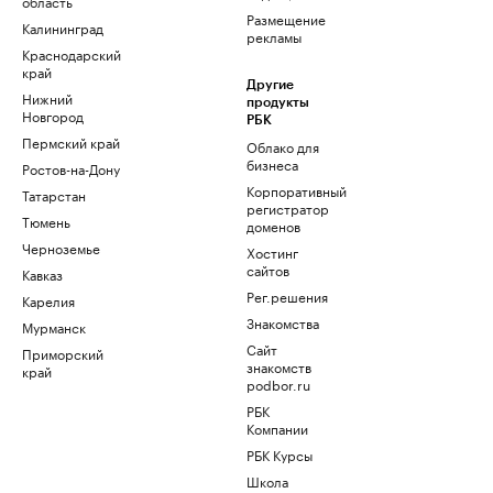
область
Размещение
Калининград
рекламы
Краснодарский
край
Другие
Нижний
продукты
Новгород
РБК
Пермский край
Облако для
бизнеса
Ростов-на-Дону
Корпоративный
Татарстан
регистратор
Тюмень
доменов
Черноземье
Хостинг
сайтов
Кавказ
Рег.решения
Карелия
Знакомства
Мурманск
Сайт
Приморский
знакомств
край
podbor.ru
РБК
Компании
РБК Курсы
Школа