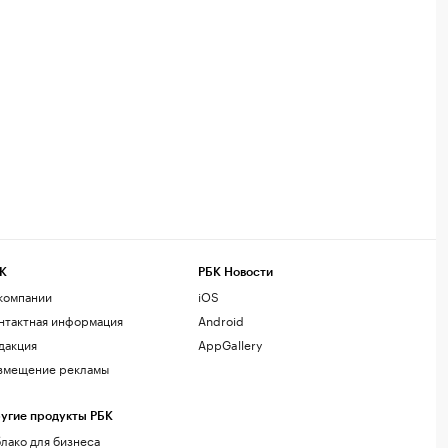
К
РБК Новости
компании
iOS
нтактная информация
Android
дакция
AppGallery
змещение рекламы
угие продукты РБК
лако для бизнеса