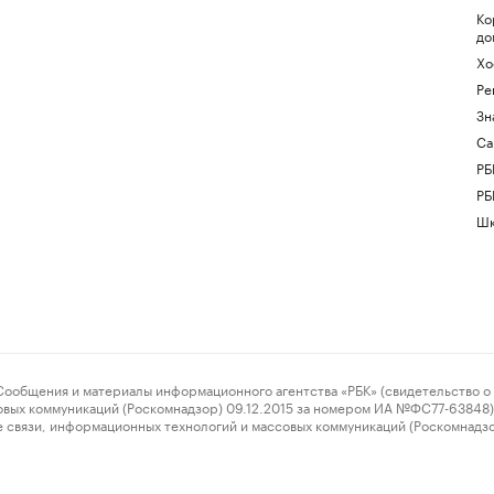
Ко
до
Хо
Ре
Зн
Са
РБ
РБ
Шк
ения и материалы информационного агентства «РБК» (свидетельство о 
овых коммуникаций (Роскомнадзор) 09.12.2015 за номером ИА №ФС77-63848) 
 связи, информационных технологий и массовых коммуникаций (Роскомнадз