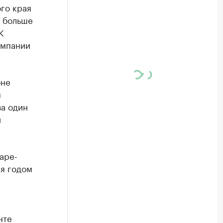
го края
% больше
К
омпании
оне
ы
за один
и
аре-
ля годом
нте