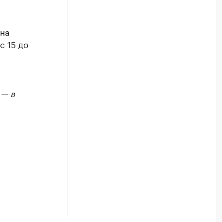
 на
с 15 до
 — в