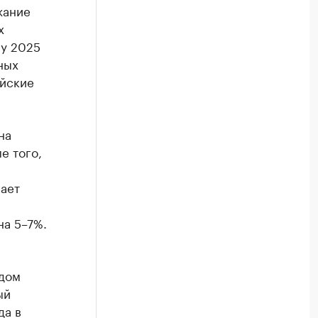
жание
х
лу 2025
ных
ийские
на
е того,
вает
на 5–7%.
идом
ый
да в