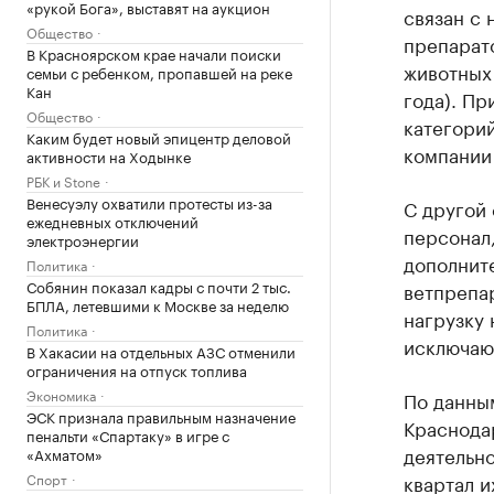
«рукой Бога», выставят на аукцион
связан с 
Общество
препарат
В Красноярском крае начали поиски
животных 
семьи с ребенком, пропавшей на реке
Кан
года). Пр
Общество
категори
Каким будет новый эпицентр деловой
компании 
активности на Ходынке
РБК и Stone
Венесуэлу охватили протесты из-за
С другой 
ежедневных отключений
персонал,
электроэнергии
дополнит
Политика
Собянин показал кадры с почти 2 тыс.
ветпрепар
БПЛА, летевшими к Москве за неделю
нагрузку 
Политика
исключаю
В Хакасии на отдельных АЗС отменили
ограничения на отпуск топлива
Экономика
По данным
ЭСК признала правильным назначение
Краснода
пенальти «Спартаку» в игре с
деятельно
«Ахматом»
Спорт
квартал и