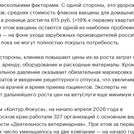
несколькими факторами. С одной стороны, это удоро
ов: средняя стоимость флакона вакцины для домашни
в рознице достигла 615 руб. (+19% к первому кварта
и этом вакцины остаются одной из наиболее проблем
й — на фоне ухода зарубежных производителей росс
пока не могут полностью покрыть потребность.
стороны, клиники повышают цены из-за роста затрат 
 аренду, оборудование и расходные материалы. Кром
ельное давление оказывает обязательная маркировка
атов и введение рецептурного отпуска, что увеличи
на врачей и время приема пациентов. Эксперты не
т дальнейшего роста цен на ветуслуги еще минимум 
 «Контур.Фокуса», на начало апреля 2026 года в
рском крае работали 327 организаций с основным в
сти «Деятельность ветеринарная». При этом за перв
х число уменьшилось на две компании — на начало го