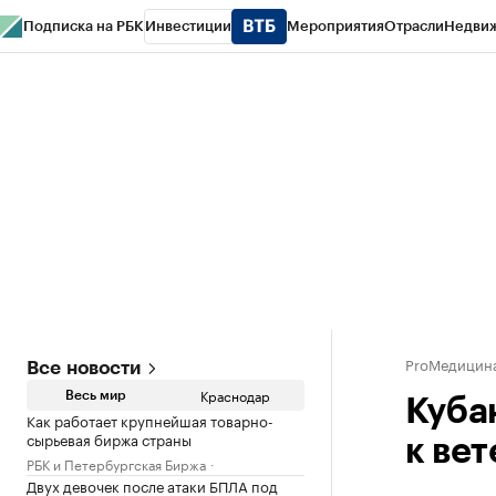
Подписка на РБК
Инвестиции
Мероприятия
Отрасли
Недви
РБК Курсы
РБК Life
Тренды
Визионеры
Национальные проекты
Горо
Газета
Спецпроекты СПб
Конференции СПб
Спецпроекты
Проверк
ProМедицин
Все новости
Краснодар
Весь мир
Куба
Как работает крупнейшая товарно-
сырьевая биржа страны
к ве
РБК и Петербургская Биржа
Двух девочек после атаки БПЛА под