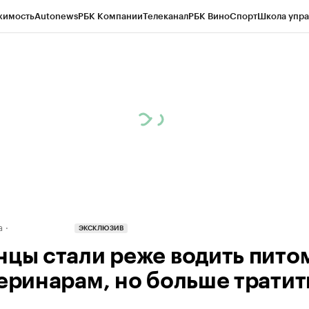
жимость
Autonews
РБК Компании
Телеканал
РБК Вино
Спорт
Школа упра
д
Стиль
Крипто
РБК Бизнес-среда
Дискуссионный клуб
Исследования
К
а контрагентов
Политика
Экономика
Бизнес
Технологии и медиа
Фина
а
ЭКСКЛЮЗИВ
нцы стали реже водить пито
теринарам, но больше тратит