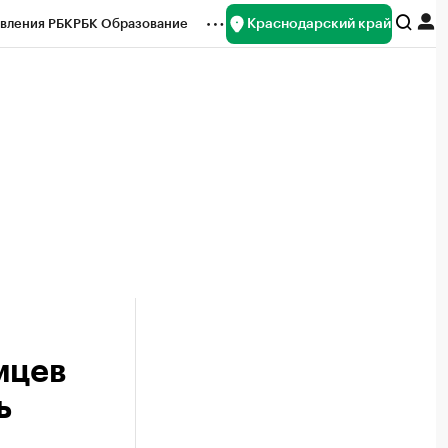
Краснодарский край
вления РБК
РБК Образование
редитные рейтинги
Франшизы
нсы
Рынок наличной валюты
мцев
ь