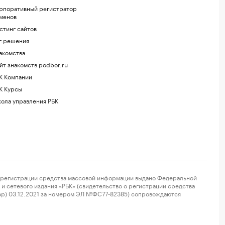
рпоративный регистратор
менов
стинг сайтов
г.решения
акомства
йт знакомств podbor.ru
К Компании
К Курсы
ола управления РБК
регистрации средства массовой информации выдано Федеральной
и сетевого издания «РБК» (свидетельство о регистрации средства
ор) 03.12.2021 за номером ЭЛ №ФС77-82385) сопровождаются