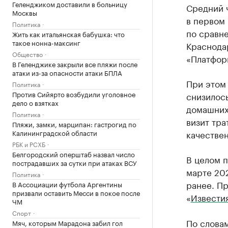
Геленджиком доставили в больницу
Средний ч
Москвы
в первом 
Политика
по сравн
Жить как итальянская бабушка: что
такое нонна-максинг
Краснода
Общество
«Платфор
В Геленджике закрыли все пляжи после
атаки из-за опасности атаки БПЛА
При этом 
Политика
Против Сийярто возбудили уголовное
снизилось
дело о взятках
домашних 
Политика
визит тр
Пляжи, замки, марципан: гастрогид по
Калининградской области
качестве
РБК и РСХБ
Белгородский оперштаб назвал число
В целом п
пострадавших за сутки при атаках ВСУ
марте 202
Политика
ранее. Пр
В Ассоциации футбола Аргентины
призвали оставить Месси в покое после
«
Извести
ЧМ
Спорт
По слова
Мяч, которым Марадона забил гол