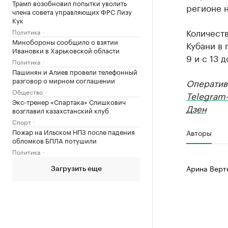
Трамп возобновил попытки уволить
регионе н
члена совета управляющих ФРС Лизу
Кук
Количеств
Политика
Минобороны сообщило о взятии
Кубани в 
Ивановки в Харьковской области
9 и с 13 
Политика
Пашинян и Алиев провели телефонный
разговор о мирном соглашении
Оператив
Общество
Telegram
Экс-тренер «Спартака» Слишкович
Дзен
возглавил казахстанский клуб
Спорт
Пожар на Ильском НПЗ после падения
Авторы
обломков БПЛА потушили
Политика
Арина Верт
Загрузить еще